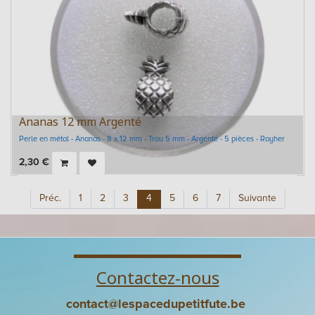
Ananas 12 mm Argenté
Perle en métal - Ananas - 8 x 12 mm - Trou 5 mm - Argenté - 5 pièces - Rayher
2,30
€
Préc.
1
2
3
4
5
6
7
Suivante
Contactez-nous
contact@lespacedupetitfute.be