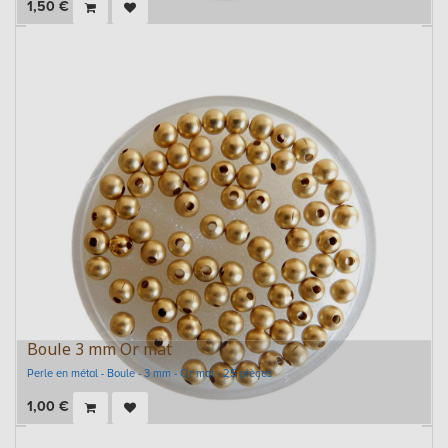
1,50
€
Boule 3 mm Or mat
Perle en métal - Boule - 3 mm - Or mat - 25 pièces
1,00
€