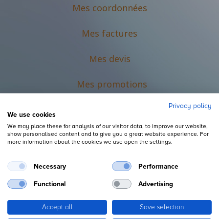
Mes coordonnées
Mes factures
Mes devis
M
es promotions
Privacy policy
We use cookies
We may place these for analysis of our visitor data, to improve our website,
show personalised content and to give you a great website experience. For
more information about the cookies we use open the settings.
Necessary
Performance
Mentions légales
Functional
Advertising
Accept all
Save selection
Copyright ©
L'Espace du Petit Futé