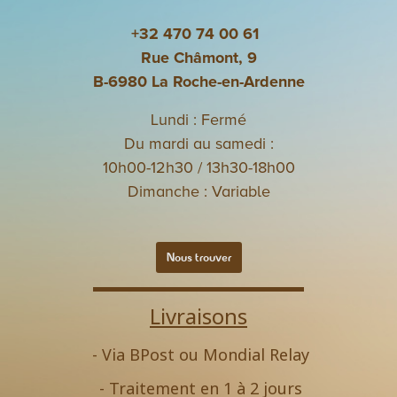
+32 470 74 00 61
Rue Châmont, 9
B-6980 La Roche-en-Ardenne
Lundi : Fermé
Du mardi au samedi :
10h00-12h30 / 13h30-18h00
Dimanche : Variable
Nous trouver
Livraisons
- Via BPost ou Mondial Relay
- Traitement en 1 à 2 jours