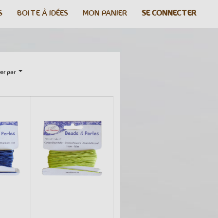
S
BOITE À IDÉES
MON PANIER
SE CONNECTER
er par