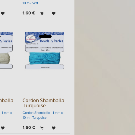
10 m - Vert
1,60
€
mballa
Cordon Shamballa
Turquoise
- 1 mm x
Cordon Shamballa - 1 mm x
10 m - Turquoise
1,60
€