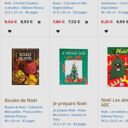
Noël - Christel Claudius -
Rouer - Cascade en fête -
Geisemeier - Crea L
Créa-déco - Editions Fleurus
Rageot Editeur
Dipa Editeur
21,5 x 27 cm - 46 pages
12,5 x 19 cm - 124 pages
16 x 16 cm - 31 pag
9,92
€
8,93
€
7,80
€
7,02
€
5,21
€
4,69
Noël Les ate
Boules de Noël
Je prépare Noël
ABC
Boules de Noël - Collection
Je prépare Noël - Hilton
Mille-pattes - Fleurus idées -
Noël - Les ateliers
McConnico - Dessain et
Editions Fleurus
Editions Fleurus
Tolra
18 x 24 cm - 47 pages
19,5 x 26,5 cm - 3
21,5 x 27 cm - 63 pages