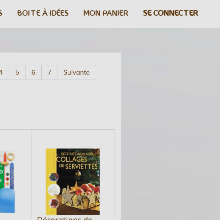
S
BOITE À IDÉES
MON PANIER
SE CONNECTER
4
5
6
7
Suivante