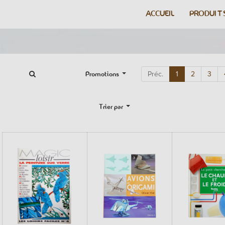
ACCUEIL
PRODUIT
Promotions
Préc.
1
2
3
Trier par