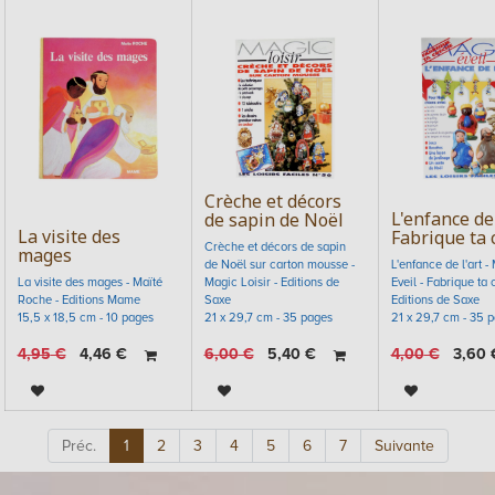
Crèche et décors
L'enfance de 
de sapin de Noël
La visite des
Fabrique ta 
Crèche et décors de sapin
mages
de Noël sur carton mousse -
L'enfance de l'art -
La visite des mages - Maïté
Magic Loisir - Editions de
Eveil - Fabrique ta 
Roche - Editions Mame
Saxe
Editions de Saxe
15,5 x 18,5 cm - 10 pages
21 x 29,7 cm - 35 pages
21 x 29,7 cm - 35 
4,95
€
4,46
€
6,00
€
5,40
€
4,00
€
3,60
Préc.
1
2
3
4
5
6
7
Suivante