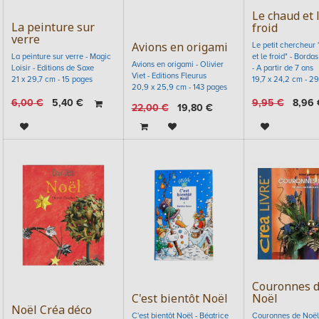
Le chaud et 
La peinture sur
froid
verre
Avions en origami
Le petit chercheur
La peinture sur verre - Magic
et le froid" - Borda
Avions en origami - Olivier
Loisir - Editions de Saxe
- A partir de 7 ans
Viet - Editions Fleurus
21 x 29,7 cm - 15 pages
19,7 x 24,2 cm - 2
20,9 x 25,9 cm - 143 pages
6,00
€
5,40
€
9,95
€
8,96
22,00
€
19,80
€
Couronnes 
C'est bientôt Noël
Noël
Noël Créa déco
C'est bientôt Noël - Béatrice
Couronnes de Noël 