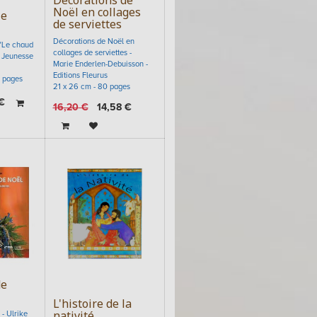
Décorations de
Noël en collages
le
de serviettes
Décorations de Noël en
 "Le chaud
collages de serviettes -
s Jeunesse
Marie Enderlen-Debuisson -
Editions Fleurus
9 pages
21 x 26 cm - 80 pages
€
16,20
€
14,58
€
de
L'histoire de la
nativité
- Ulrike