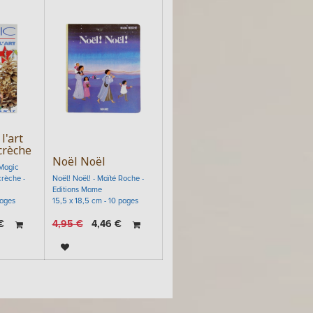
l'art
crèche
Noël Noël
 Magic
crèche -
Noël! Noël! - Maïté Roche -
Editions Mame
pages
15,5 x 18,5 cm - 10 pages
€
4,95
€
4,46
€