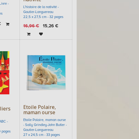
ivre -
L'histoire de la nativité -
Gautier-Languereau
es
22,5 x 27,5 cm - 32 pages
€
16,96
€
15,26
€
Etoile Polaire,
liers
maman ourse
Etoile Polaire, maman ourse
 ABC -
- Sally Grindley-John Butler -
Gautier-Languereau
9 pages
27 x 24,5 cm - 33 pages