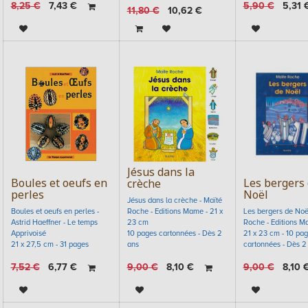
8,25
€
7,43
€
5,90
€
5,31
11,80
€
10,62
€
Jésus dans la
Boules et oeufs en
Les bergers
crèche
perles
Noël
Jésus dans la crèche - Maïté
Boules et oeufs en perles -
Roche - Editions Mame - 21 x
Les bergers de Noël
Astrid Haeffner - Le temps
23 cm
Roche - Editions 
Apprivoisé
10 pages cartonnées - Dès 2
21 x 23 cm - 10 pa
21 x 27,5 cm - 31 pages
ans
cartonnées - Dès 2
7,52
€
6,77
€
9,00
€
8,10
€
9,00
€
8,10