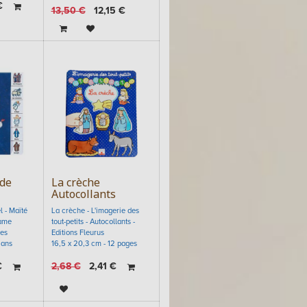
€
13,50
€
12,15
€
 de
La crèche
Autocollants
 - Maïté
La crèche - L'imagerie des
Mame
tout-petits - Autocollants -
ges
Editions Fleurus
 ans
16,5 x 20,3 cm - 12 pages
€
2,68
€
2,41
€