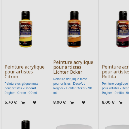
Peinture acrylique
Peinture acrylique
Peinture acr
pour artistes
pour artistes
pour artiste
Lichter Ocker
Citron
Rotlila
Peinture acrylique mate
Peinture acrylique mate
pour artistes - DecoArt
Peinture acrylique
pour artistes - DecoArt
Rayher - Lichter Ocker - 90
pour artistes - Dec
Rayher - Citron - 90 ml
ml
Rayher - Rotlila - 9
5,70
€
8,00
€
8,00
€