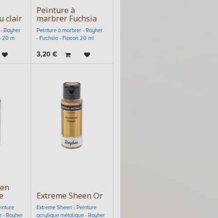
Peinture à
 clair
marbrer Fuchsia
 - Rayher
Peinture à marbrer - Rayher
on 20 m
- Fuchsia - Flacon 20 ml
3,20
€
een
e
Extreme Sheen Or
inture
Extreme Sheen - Peinture
e - Rayher
acrylique métalique - Rayher