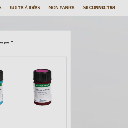
S
BOITE À IDÉES
MON PANIER
SE CONNECTER
er par