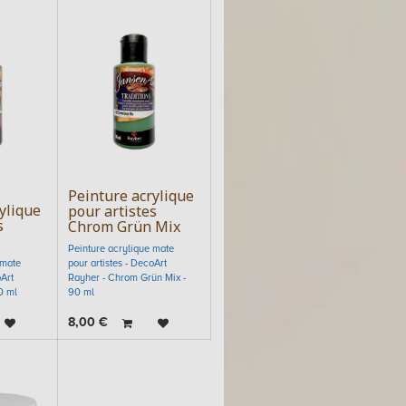
Peinture acrylique
ylique
pour artistes
s
Chrom Grün Mix
Peinture acrylique mate
 mate
pour artistes - DecoArt
oArt
Rayher - Chrom Grün Mix -
0 ml
90 ml
8,00
€