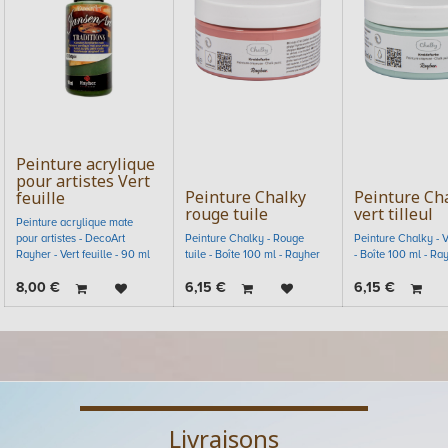
Peinture acrylique
pour artistes Vert
Peinture Chalky
Peinture Ch
feuille
rouge tuile
vert tilleul
Peinture acrylique mate
pour artistes - DecoArt
Peinture Chalky - Rouge
Peinture Chalky - Ve
Rayher - Vert feuille - 90 ml
tuile - Boîte 100 ml - Rayher
- Boîte 100 ml - Ra
8,00
€
6,15
€
6,15
€
Livraisons