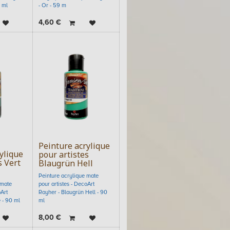
 ml
- Or - 59 m
4,60
€
Peinture acrylique
ylique
pour artistes
s Vert
Blaugrün Hell
Peinture acrylique mate
 mate
pour artistes - DecoArt
oArt
Rayher - Blaugrün Hell - 90
 - 90 ml
ml
8,00
€