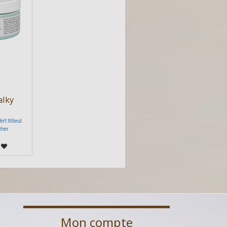
alky
rt tilleul
yher
Mon compte