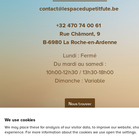
contact@lespacedupetitfute.be
+32 470 74 00 61
Rue Châmont, 9
B-6980 La Roche-en-Ardenne
Lundi : Fermé
Du mardi au samedi :
10h00-12h30 / 13h30-18h00
Dimanche : Variable
Nous trouver
We use cookies
We may place these for analysis of our visitor data, to improve our website, s
experience. For more information about the cookies we use open the settings.