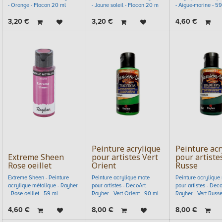
- Orange - Flacon 20 ml
- Jaune soleil - Flacon 20 m
- Aigue-marine - 59
3,20
€
3,20
€
4,60
€
Peinture acrylique
Peinture acr
Extreme Sheen
pour artistes Vert
pour artiste
Rose oeillet
Orient
Russe
Extreme Sheen - Peinture
Peinture acrylique mate
Peinture acrylique
acrylique métalique - Rayher
pour artistes - DecoArt
pour artistes - Dec
- Rose oeillet - 59 ml
Rayher - Vert Orient - 90 ml
Rayher - Vert Russe
4,60
€
8,00
€
8,00
€