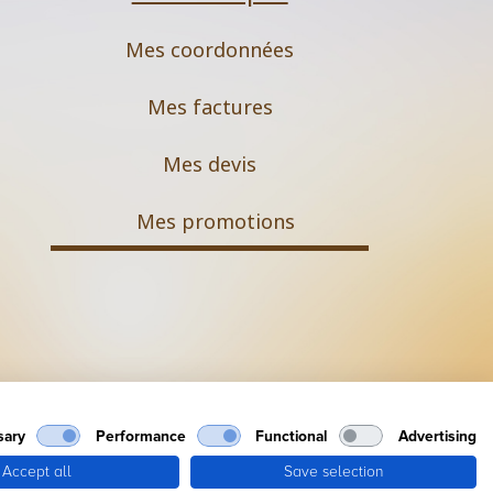
Mes coordonnées
Mes factures
Mes devis
M
es promotions
Mentions légales
sary
Performance
Functional
Advertising
Accept all
Save selection