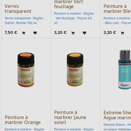
marbrer Vert
Vernis
Peinture à
feuillage
transparent
marbrer Bleu
Peinture à marbrer - Rayher
Vernis transparent - Rayher -
- Vert feuillage - Flacon 20
Peinture à marbrer
Satiné - Bombe 150 ml
ml
- Bleu clair - Flac
7,50
€
3,20
€
3,20
€
Peinture à
Extreme Sh
Peinture à
marbrer Jaune
Aigue marin
marbrer Orange
soleil
Extreme Sheen - Pe
Peinture à marbrer - Rayher
Peinture à marbrer - Rayher
acrylique métaliqu