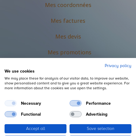
Mes coordonnées
Mes factures
Mes devis
M
es promotions
Privacy policy
We use cookies
We may place these for analysis of our visitor data, to improve our website,
show personalised content and to give you a great website experience. For
more information about the cookies we use open the settings.
Necessary
Performance
Mentions légales
Functional
Advertising
Accept all
Save selection
Copyright ©
L'Espace du Petit Futé