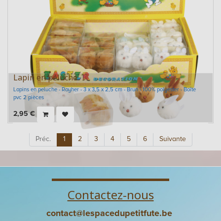
Lapin en peluche
Lapins en peluche - Rayher - 3 x 3,5 x 2,5 cm - Brun - 100% polyester - Boîte
pvc 2 pièces
2,95
€
Préc.
1
2
3
4
5
6
Suivante
Contactez-nous
contact@lespacedupetitfute.be