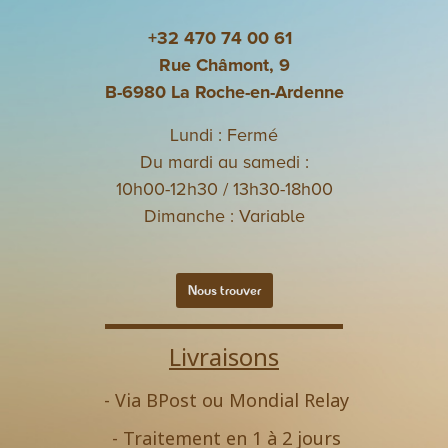
+32 470 74 00 61
Rue Châmont, 9
B-6980 La Roche-en-Ardenne
Lundi : Fermé
Du mardi au samedi :
10h00-12h30 / 13h30-18h00
Dimanche : Variable
Nous trouver
Livraisons
- Via BPost ou Mondial Relay
- Traitement en 1 à 2 jours