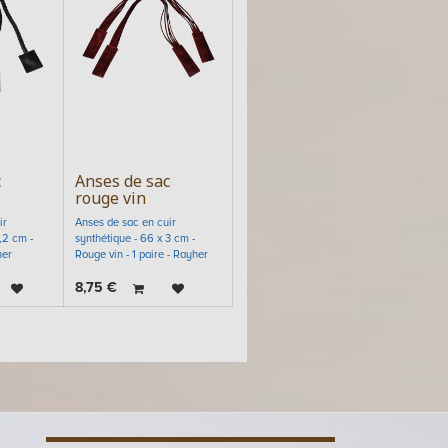
c
Anses de sac
rouge vin
ir
Anses de sac en cuir
,2 cm -
synthétique - 66 x 3 cm -
her
Rouge vin - 1 paire - Rayher
8,75
€