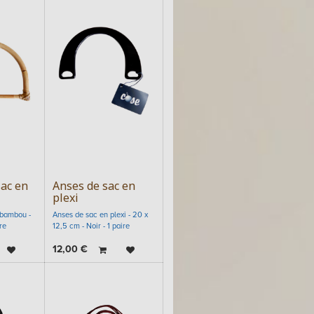
sac en
Anses de sac en
plexi
 bambou -
Anses de sac en plexi - 20 x
re
12,5 cm - Noir - 1 paire
12,00
€