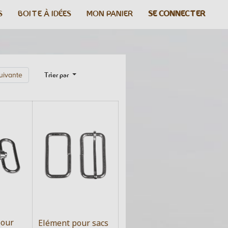
S
BOITE À IDÉES
MON PANIER
SE CONNECTER
Trier par
uivante
pour
Elément pour sacs