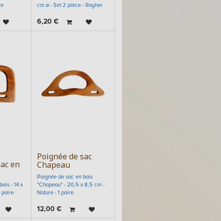
re
cm ø - Set 2 pièce - Rayher
6,20
€
Poignée de sac
sac en
Chapeau
Poignée de sac en bois
ois - 14 x
"Chapeau" - 20,5 x 8,5 cm -
 paire
Nature - 1 paire
12,00
€