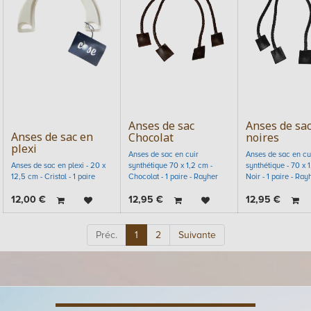
Anses de sac
Anses de sa
Anses de sac en
Chocolat
noires
plexi
Anses de sac en cuir
Anses de sac en cu
Anses de sac en plexi - 20 x
synthétique 70 x 1,2 cm -
synthétique - 70 x 1
12,5 cm - Cristal - 1 paire
Chocolat - 1 paire - Rayher
Noir - 1 paire - Ray
12,00
€
12,95
€
12,95
€
Préc.
1
2
Suivante