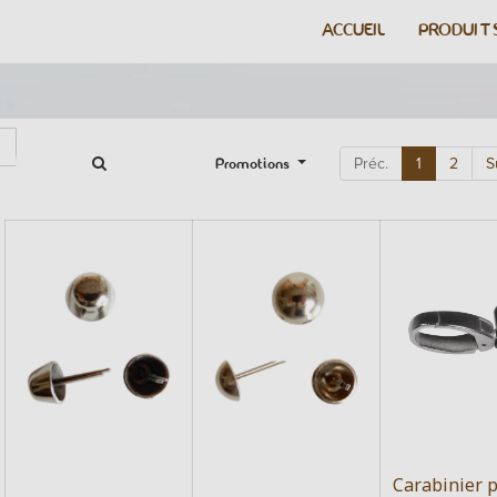
ACCUEIL
PRODUIT
Promotions
Préc.
1
2
S
Carabinier 