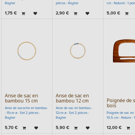
Rayher
pièces - Rayher
cm - Naturel - 1 pai
1,75
€
2,90
€
5,00
€
Anse de sac en
Anse de sac en
Poignée de 
bambou 15 cm
bambou 12 cm
bois
Anse de sacoche en bambou
Anse de sac en bambou -
- 15cm ø - Set 2 pièces -
12cm ø - Set 2 pièces -
Poignée de sac en b
Rayher
Rayher
10,5 cm - Nature - 1
5,70
€
5,90
€
12,00
€