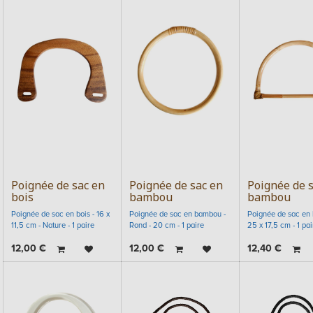
Poignée de sac en
Poignée de sac en
Poignée de 
bois
bambou
bambou
Poignée de sac en bois - 16 x
Poignée de sac en bambou -
Poignée de sac en
11,5 cm - Nature - 1 paire
Rond - 20 cm - 1 paire
25 x 17,5 cm - 1 pai
12,00
€
12,00
€
12,40
€