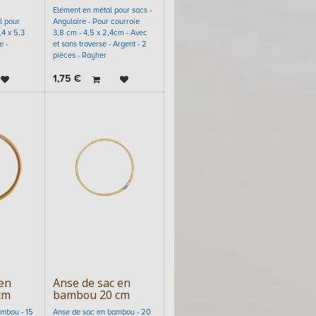
Elément en métal pour sacs -
l pour
Angulaire - Pour courroie
,4 x 5,3
3,8 cm - 4,5 x 2,4cm - Avec
e -
et sans traverse - Argent - 2
pièces - Rayher
1,75
€
en
Anse de sac en
cm
bambou 20 cm
mbou - 15
Anse de sac en bambou - 20