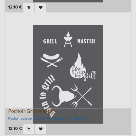
12,10
€
Pochoir Grill Master
Pochoir pour sérigraphie "Grill Master" - A4 - Rayher
12,10
€