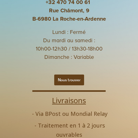
+32 470 74 00 61
Rue Châmont, 9
B-6980 La Roche-en-Ardenne
Lundi : Fermé
Du mardi au samedi :
10h00-12h30 / 13h30-18h00
Dimanche : Variable
Nous trouver
Livraisons
- Via BPost ou Mondial Relay
- Traitement en 1 à 2 jours
ouvrables