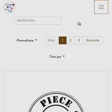
Promotions
Préc.
1
2
3
Suivante
Trier par