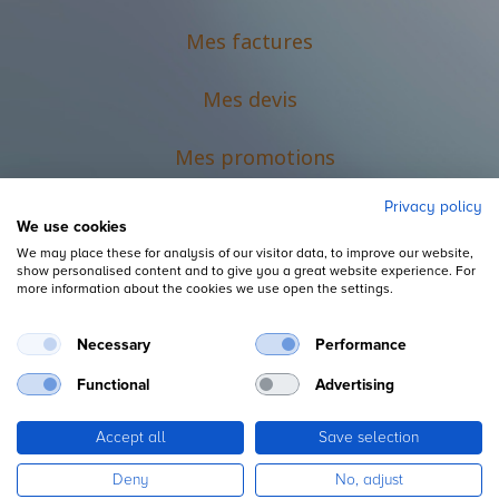
Mes factures
Mes devis
M
es promotions
Privacy policy
We use cookies
We may place these for analysis of our visitor data, to improve our website,
show personalised content and to give you a great website experience. For
more information about the cookies we use open the settings.
Necessary
Performance
Mentions légales
Functional
Advertising
Accept all
Save selection
Copyright ©
L'Espace du Petit Futé
Deny
No, adjust
Fourni par
, le n°1
Open Source eCommerce
.
Odoo