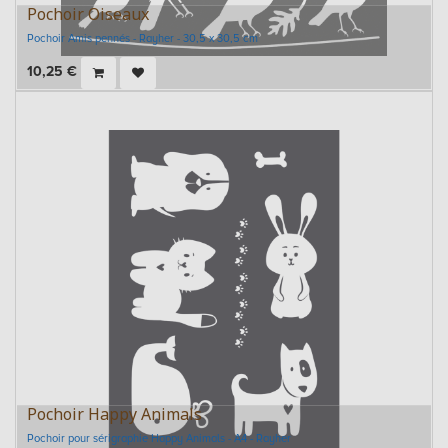
Pochoir Oiseaux
Pochoir Amis pennés - Rayher - 30,5 x 30,5 cm
10,25
€
Pochoir Happy Animals
Pochoir pour sérigraphie Happy Animals - A4 - Rayher