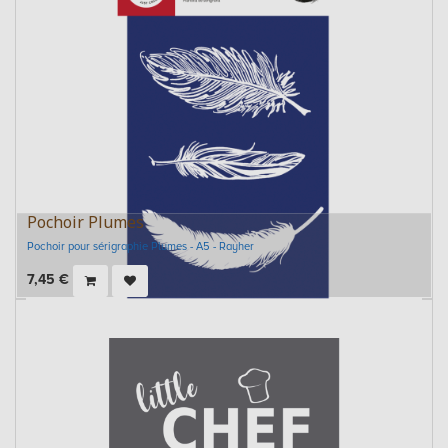
Pochoir Plumes
Pochoir pour sérigraphie Plumes - A5 - Rayher
7,45
€