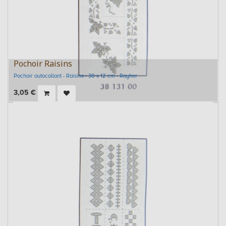
Pochoir Raisins
Pochoir autocollant - Raisins - 30 x 12 cm - Rayher
3,05
€