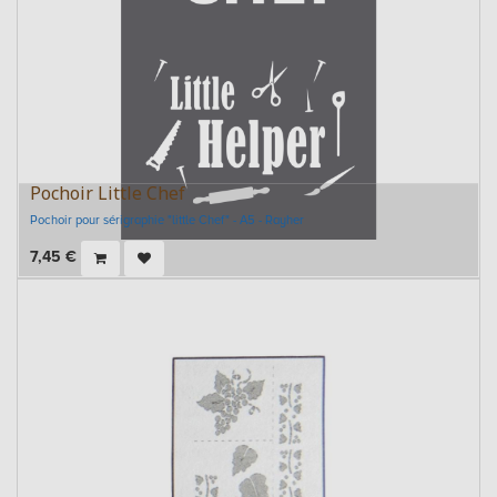
Pochoir Little Chef
Pochoir pour sérigraphie "little Chef" - A5 - Rayher
7,45
€