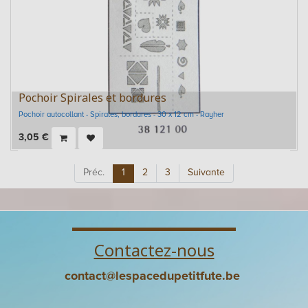
Pochoir Spirales et bordures
Pochoir autocollant - Spirales, bordures - 30 x 12 cm - Rayher
3,05
€
Préc.
1
2
3
Suivante
Contactez-nous
contact@lespacedupetitfute.be