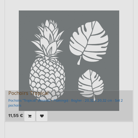
Pochoirs Tropical
Pochoirs "Tropical" (Ananas + Flamingo) - Rayher - 20,32 x 20,32 cm - Set 2
pochoirs
11,55
€