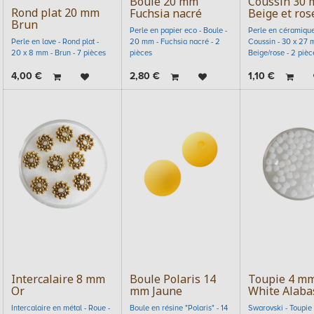
Boule 20 mm
Coussin 30
Rond plat 20 mm
Fuchsia nacré
Beige et ros
Brun
Perle en papier eco - Boule -
Perle en céramique
Perle en lave - Rond plat -
20 mm - Fuchsia nacré - 2
Coussin - 30 x 27 
20 x 8 mm - Brun - 7 pièces
pièces
Beige/rose - 2 pièc
4,00
€
2,80
€
1,10
€
Intercalaire 8 mm
Boule Polaris 14
Toupie 4 m
Or
mm Jaune
White Alaba
Intercalaire en métal - Roue -
Boule en résine "Polaris" - 14
Swarovski - Toupie 