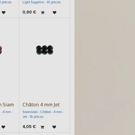
0 pièces
Light Sapphire - 10 pièces
0,90
€
m Siam
Châton 4 mm Jet
 - 4 mm -
Swarovski - Châton - 4 mm -
Jet - 18 pièces
4,05
€