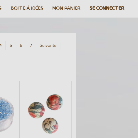
S
BOITE À IDÉES
MON PANIER
SE CONNECTER
4
5
6
7
Suivante