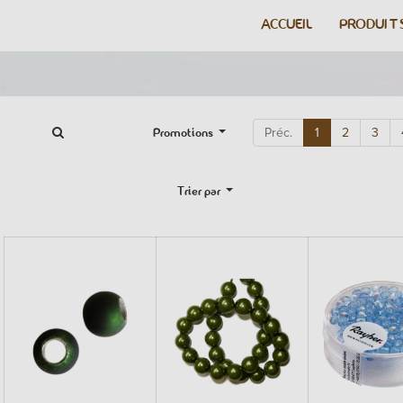
ACCUEIL
PRODUIT
Promotions
Préc.
1
2
3
Trier par