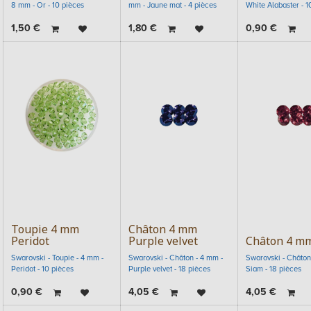
8 mm - Or - 10 pièces
mm - Jaune mat - 4 pièces
White Alabaster - 1
1,50
€
1,80
€
0,90
€
Toupie 4 mm
Châton 4 mm
Peridot
Purple velvet
Châton 4 m
Swarovski - Toupie - 4 mm -
Swarovski - Châton - 4 mm -
Swarovski - Châton
Peridot - 10 pièces
Purple velvet - 18 pièces
Siam - 18 pièces
0,90
€
4,05
€
4,05
€