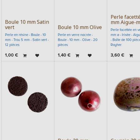
Perle facett
Boule 10 mm Satin
mm Aigue-m
vert
Boule 10 mm Olive
Perle facettée en ve
Perle en résine - Boule - 10
Perle en verre nacrée -
mm ø - Irisée - Aig
mm - Trou 5 mm - Satin vert -
Boule - 10 mm - Olive - 20
- Boîte de 100 pièce
12 pièces
pièces
Rayher
1,00
€
1,40
€
3,60
€