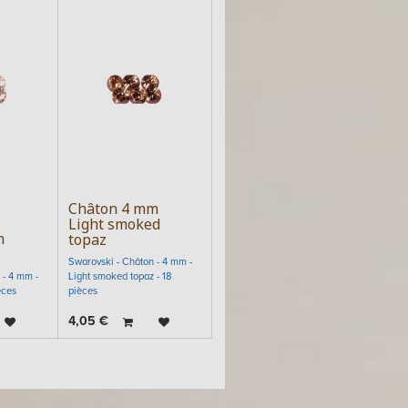
Châton 4 mm
Light smoked
m
topaz
Swarovski - Châton - 4 mm -
 - 4 mm -
Light smoked topaz - 18
èces
pièces
4,05
€