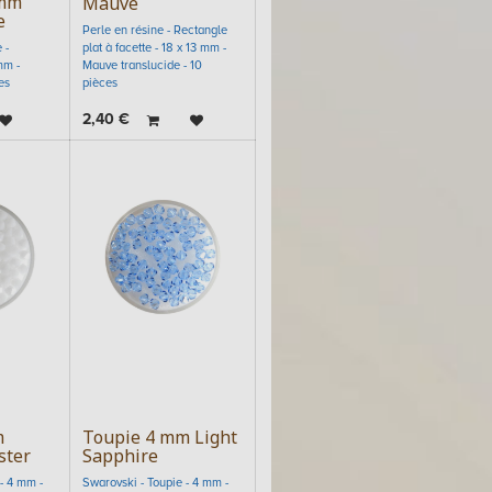
 mm
Mauve
e
Perle en résine - Rectangle
 -
plat à facette - 18 x 13 mm -
mm -
Mauve translucide - 10
es
pièces
2,40
€
m
Toupie 4 mm Light
ster
Sapphire
- 4 mm -
Swarovski - Toupie - 4 mm -