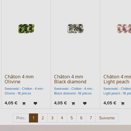
Châton 4 mm
Châton 4 mm
Châton 4 m
Olivine
Black diamond
Light peach
Swarovski - Châton - 4 mm -
Swarovski - Châton - 4 mm -
Swarovski - Châton
Olivine - 18 pièces
Black diamond - 18 pièces
Light peach - 18 pi
4,05
€
4,05
€
4,05
€
Préc.
1
2
3
4
5
6
7
Suivante