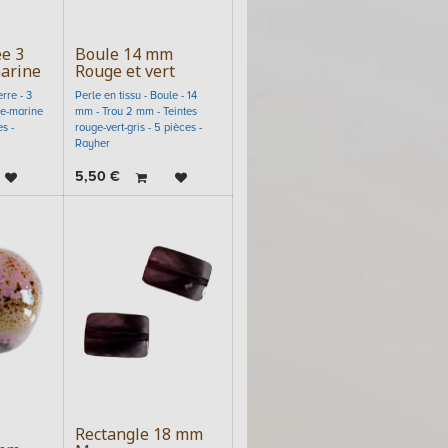
ée 3
Boule 14 mm
arine
Rouge et vert
rre - 3
Perle en tissu - Boule - 14
ue-marine
mm - Trou 2 mm - Teintes
s -
rouge-vert-gris - 5 pièces -
Rayher
5,50
€
Rectangle 18 mm