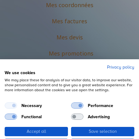
Mes coordonnées
Mes factures
Mes devis
M
es promotions
Privacy policy
We use cookies
We may place these for analysis of our visitor data, to improve our website,
show personalised content and to give you a great website experience. For
more information about the cookies we use open the settings.
Necessary
Performance
Mentions légales
Functional
Advertising
Accept all
Save selection
Copyright ©
L'Espace du Petit Futé