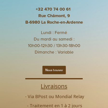
+32 470 74 00 61
Rue Châmont, 9
B-6980 La Roche-en-Ardenne
Lundi : Fermé
Du mardi au samedi :
10h00-12h30 / 13h30-18h00
Dimanche : Variable
Nous trouver
Livraisons
- Via BPost ou Mondial Relay
- Traitement en 1 à 2 jours