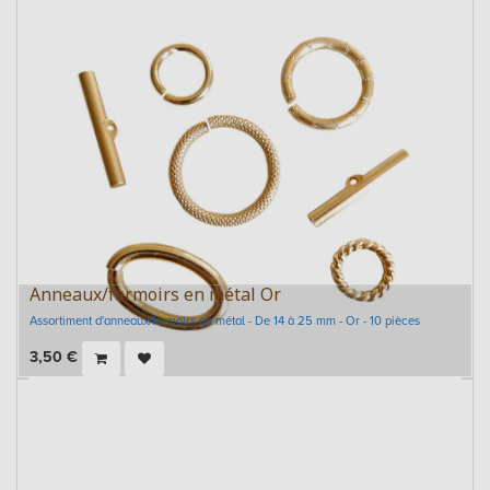
Anneaux/fermoirs en métal Or
Assortiment d'anneaux/fermoirs en métal - De 14 à 25 mm - Or - 10 pièces
3,50
€