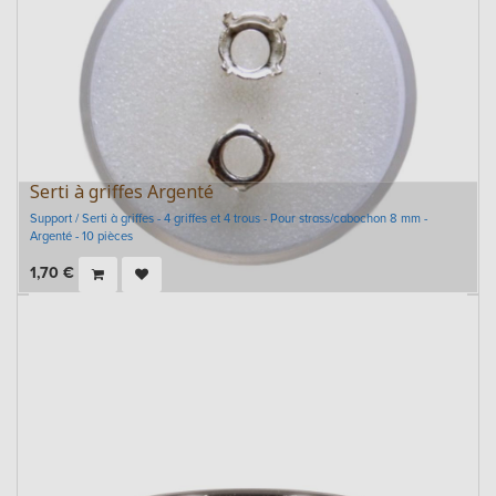
Serti à griffes Argenté
Support / Serti à griffes - 4 griffes et 4 trous - Pour strass/cabochon 8 mm -
Argenté - 10 pièces
1,70
€