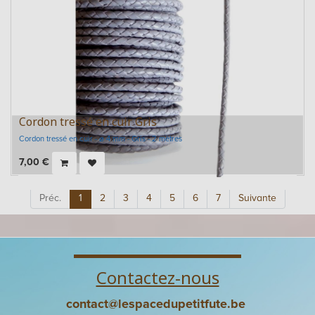
Cordon tressé en cuir Gris
Cordon tressé en cuir - ⌀ 4 mm - Gris - 2 mètres
7,00
€
Préc.
1
2
3
4
5
6
7
Suivante
Contactez-nous
contact@lespacedupetitfute.be