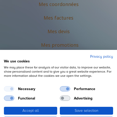
Mes coordonnées
Mes factures
Mes devis
M
es promotions
Privacy policy
We use cookies
We may place these for analysis of our visitor data, to improve our website,
show personalised content and to give you a great website experience. For
more information about the cookies we use open the settings.
Necessary
Performance
Mentions légales
Functional
Advertising
Accept all
Save selection
Copyright ©
L'Espace du Petit Futé