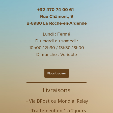
+32 470 74 00 61
Rue Châmont, 9
B-6980 La Roche-en-Ardenne
Lundi : Fermé
Du mardi au samedi :
10h00-12h30 / 13h30-18h00
Dimanche : Variable
Nous trouver
Livraisons
- Via BPost ou Mondial Relay
- Traitement en 1 à 2 jours