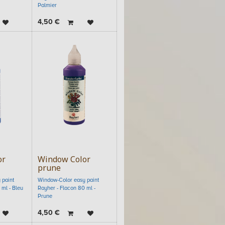
Palmier
4,50
€
or
Window Color
prune
 paint
Window-Color easy paint
 ml - Bleu
Rayher - Flacon 80 ml -
Prune
4,50
€