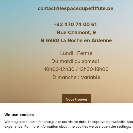
contact@lespacedupetitfute.be
+32 470 74 00 61
Rue Châmont, 9
B-6980 La Roche-en-Ardenne
Lundi : Fermé
Du mardi au samedi :
10h00-12h30 / 13h30-18h00
Dimanche : Variable
Nous trouver
We use cookies
We may place these for analysis of our visitor data, to improve our website, s
experience. For more information about the cookies we use open the settings.