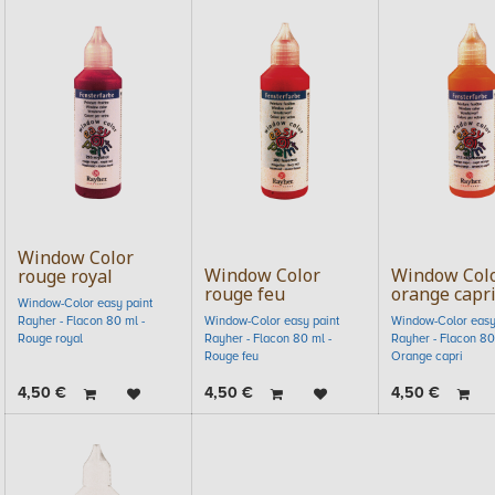
Window Color
Window Color
Window Col
rouge royal
rouge feu
orange capr
Window-Color easy paint
Rayher - Flacon 80 ml -
Window-Color easy paint
Window-Color easy
Rouge royal
Rayher - Flacon 80 ml -
Rayher - Flacon 80
Rouge feu
Orange capri
4,50
€
4,50
€
4,50
€