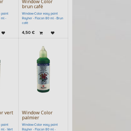
or
Window Color
brun café
 paint
Window-Color easy paint
 ml -
Rayher - Flacon 80 ml - Brun
café
4,50
€
r vert
Window Color
palmier
 paint
Window-Color easy paint
ml - Vert
Rayher - Flacon 80 ml -