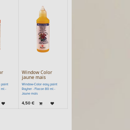
or
Window Color
i
jaune maïs
 paint
Window-Color easy paint
 ml -
Rayher - Flacon 80 ml -
Jaune maïs
4,50
€