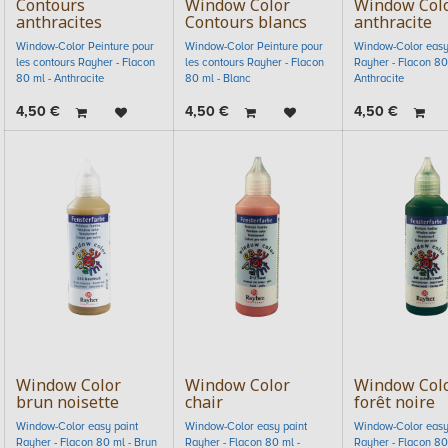
Contours
Window Color
Window Col
anthracites
Contours blancs
anthracite
Window-Color Peinture pour
Window-Color Peinture pour
Window-Color easy
les contours Rayher - Flacon
les contours Rayher - Flacon
Rayher - Flacon 80
80 ml - Anthracite
80 ml - Blanc
Anthracite
4,50
€
4,50
€
4,50
€
Window Color
Window Color
Window Colo
brun noisette
chair
forêt noire
Window-Color easy paint
Window-Color easy paint
Window-Color easy
Rayher - Flacon 80 ml - Brun
Rayher - Flacon 80 ml -
Rayher - Flacon 80 