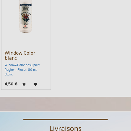
Window Color
blanc
Window-Color easy paint
Rayher - Flacon 80 ml -
Blanc
4,50
€
Livraisons