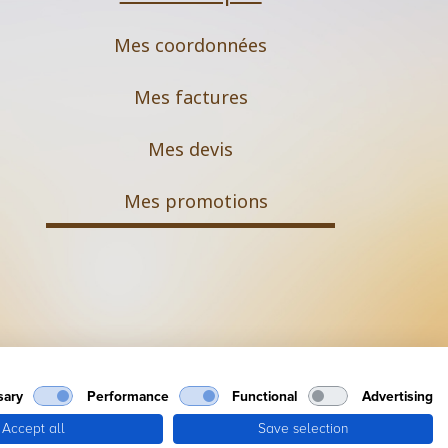
Mes coordonnées
Mes factures
Mes devis
M
es promotions
Mentions légales
sary
Performance
Functional
Advertising
Accept all
Save selection