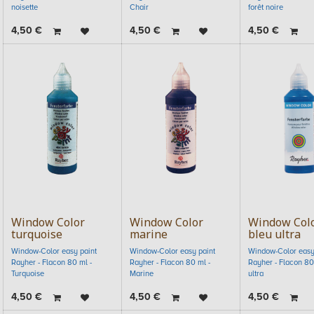
noisette
Chair
forêt noire
4,50
€
4,50
€
4,50
€
Window Color
Window Color
Window Col
turquoise
marine
bleu ultra
Window-Color easy paint
Window-Color easy paint
Window-Color easy
Rayher - Flacon 80 ml -
Rayher - Flacon 80 ml -
Rayher - Flacon 80
Turquoise
Marine
ultra
4,50
€
4,50
€
4,50
€