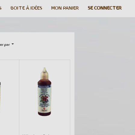
S
BOITE À IDÉES
MON PANIER
SE CONNECTER
er par