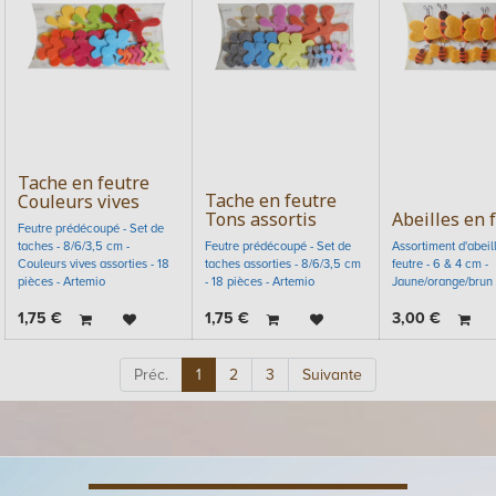
Tache en feutre
Tache en feutre
Couleurs vives
Tons assortis
Abeilles en 
Feutre prédécoupé - Set de
taches - 8/6/3,5 cm -
Feutre prédécoupé - Set de
Assortiment d'abeil
Couleurs vives assorties - 18
taches assorties - 8/6/3,5 cm
feutre - 6 & 4 cm -
pièces - Artemio
- 18 pièces - Artemio
Jaune/orange/brun
1,75
€
1,75
€
3,00
€
Préc.
1
2
3
Suivante