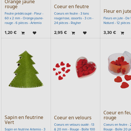
Orange jaune
rouge
Coeur en feutre
Fleur en jut
Feutre prédécoupé - Fleur -
Coeurs en feutre - 3 tons
60 x 2 mm - Orange-jaune-
rouge/rose, assortis - 3 cm -
Fleurs en jute - De 
rouge - 6 pièces - Artemio
24 pièces - Rayher
Naturel - 12 pièces
1,20
€
2,95
€
3,30
€
Coeur en fe
Sapin en feutrine
Coeur en velours
rouge
Vert
Coeurs en velours ouaté - 13
Coeurs en feutre - 
Sapin en feutrine Artemio - 3
& 20 mm - Rouge - Boîte 100
Rouge - Boîte 20 pi