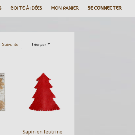
S
BOITE À IDÉES
MON PANIER
SE CONNECTER
Trier par
Suivante
Sapin en feutrine