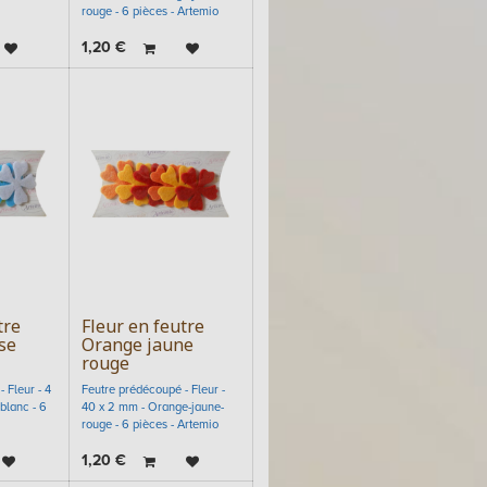
rouge - 6 pièces - Artemio
1,20
€
tre
Fleur en feutre
se
Orange jaune
rouge
 Fleur - 4
Feutre prédécoupé - Fleur -
blanc - 6
40 x 2 mm - Orange-jaune-
rouge - 6 pièces - Artemio
1,20
€