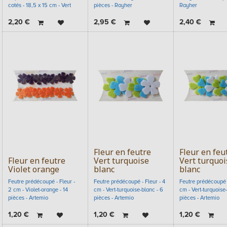
cotés - 18,5 x 15 cm - Vert
pièces - Rayher
Rayher
2,20
€
2,95
€
2,40
€
Fleur en feutre
Fleur en feu
Fleur en feutre
Vert turquoise
Vert turquoi
Violet orange
blanc
blanc
Feutre prédécoupé - Fleur -
Feutre prédécoupé - Fleur - 4
Feutre prédécoupé -
2 cm - Violet-orange - 14
cm - Vert-turquoise-blanc - 6
cm - Vert-turquoise-
pièces - Artemio
pièces - Artemio
pièces - Artemio
1,20
€
1,20
€
1,20
€