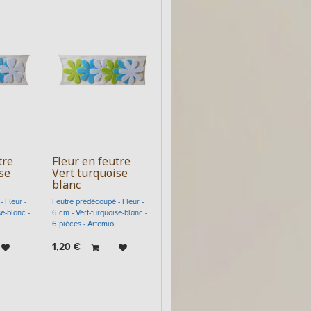
tre
Fleur en feutre
se
Vert turquoise
blanc
 Fleur -
Feutre prédécoupé - Fleur -
e-blanc -
6 cm - Vert-turquoise-blanc -
6 pièces - Artemio
1,20
€