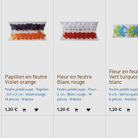
Fleur en feu
Papillon en feutre
Fleur en feutre
Vert turquoi
Violet orange
Blanc rouge
blanc
Feutre prédécoupé - Papillon
Feutre prédécoupé - Fleur -
Feutre prédécoupé -
- 3,5 x 2 cm - Violet-orange -
2 cm - Blanc-rouge - 14
6 cm - Vert-turquois
14 pièces - Artemio
pièces - Artemio
6 pièces - Artemio
1,20
€
1,20
€
1,20
€