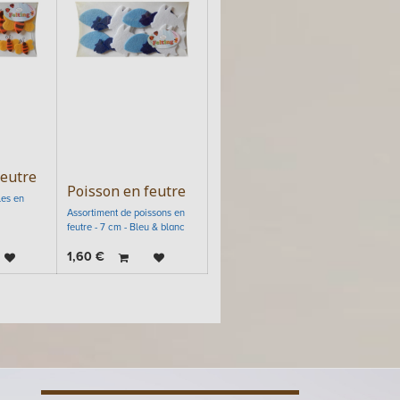
feutre
Poisson en feutre
les en
Assortiment de poissons en
feutre - 7 cm - Bleu & blanc
1,60
€