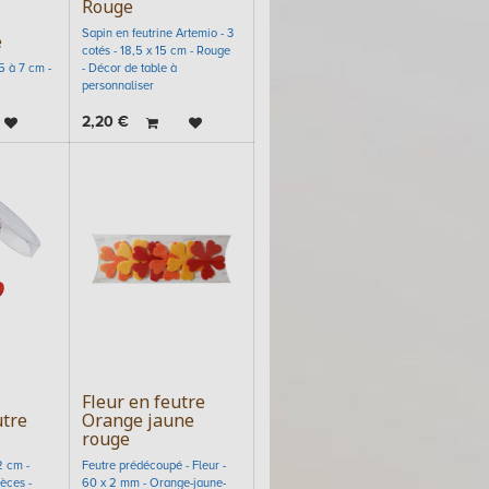
Rouge
Sapin en feutrine Artemio - 3
e
cotés - 18,5 x 15 cm - Rouge
5 à 7 cm -
- Décor de table à
personnaliser
2,20
€
Fleur en feutre
utre
Orange jaune
rouge
2 cm -
Feutre prédécoupé - Fleur -
èces -
60 x 2 mm - Orange-jaune-