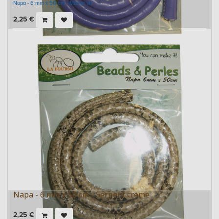
Napa - 6 mm x 50 cm - Mauve vif
2,25
€
Napa - 6 mm x 50 cm - Serpent crème
2,25
€