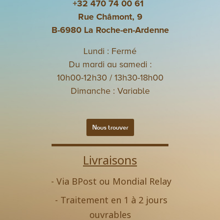
+32 470 74 00 61
Rue Châmont, 9
B-6980 La Roche-en-Ardenne
Lundi : Fermé
Du mardi au samedi :
10h00-12h30 / 13h30-18h00
Dimanche : Variable
Nous trouver
Livraisons
- Via BPost ou Mondial Relay
- Traitement en 1 à 2 jours
ouvrables