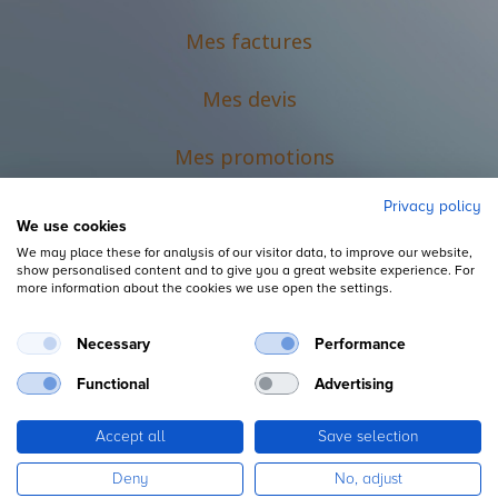
Mes factures
Mes devis
M
es promotions
Privacy policy
We use cookies
We may place these for analysis of our visitor data, to improve our website,
show personalised content and to give you a great website experience. For
more information about the cookies we use open the settings.
Necessary
Performance
Mentions légales
Functional
Advertising
Accept all
Save selection
Copyright ©
L'Espace du Petit Futé
Deny
No, adjust
Fourni par
, le n°1
Open Source eCommerce
.
Odoo