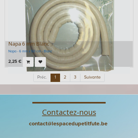
Napa 6 mm Blanc
Napa - 6 mm x 50 cm - Blanc
2,25
€
Préc.
1
2
3
Suivante
Contactez-nous
contact@lespacedupetitfute.be