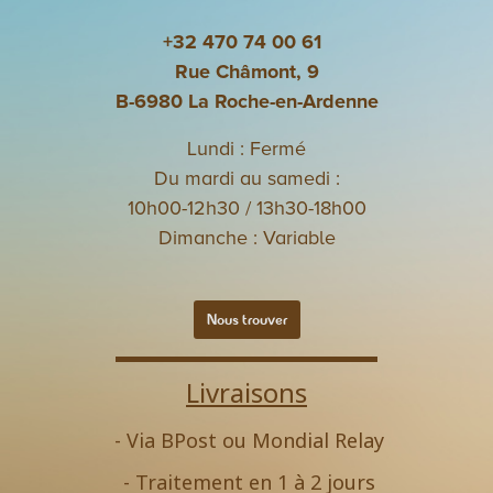
+32 470 74 00 61
Rue Châmont, 9
B-6980 La Roche-en-Ardenne
Lundi : Fermé
Du mardi au samedi :
10h00-12h30 / 13h30-18h00
Dimanche : Variable
Nous trouver
Livraisons
- Via BPost ou Mondial Relay
- Traitement en 1 à 2 jours