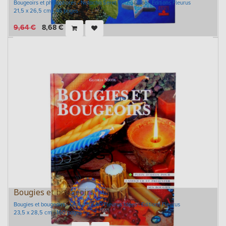
Bougeoirs et photophores - Natacha Seret - Créa-Déco - Editions Fleurus
21,5 x 26,5 cm - 46 pages
9,64
€
8,68
€
Bougies et bougeoirs
Bougies et bougeoirs - Gloria Nicol - Fleurus Idées - Editions Fleurus
23,5 x 28,5 cm - 160 pages