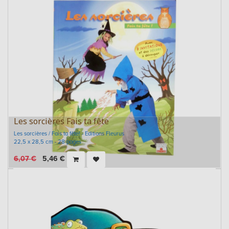
Les sorcières Fais ta fête
Les sorcières / Fais ta fête! - Editions Fleurus
22,5 x 28,5 cm - 28 pages
6,07
€
5,46
€