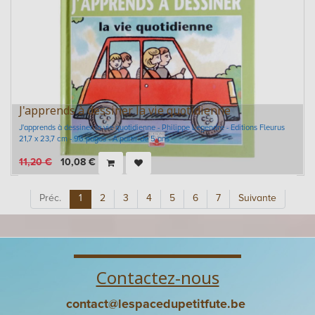
J'apprends à dessiner la vie quotidienne
J'apprends à dessiner la vie quotidienne - Philippe Legendre - Editions Fleurus
21,7 x 23,7 cm - 96 pages - A partir de 5 ans
11,20
€
10,08
€
Préc.
1
2
3
4
5
6
7
Suivante
Contactez-nous
contact@lespacedupetitfute.be