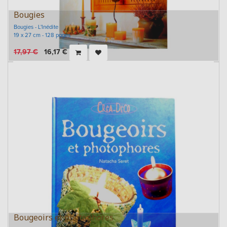
Bougies
Bougies - L'Inédite
19 x 27 cm - 128 pages
17,97
€
16,17
€
Bougeoirs et photophores