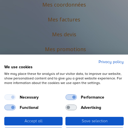
Mes coordonnées
Mes factures
Mes devis
M
es promotions
Privacy policy
We use cookies
We may place these for analysis of our visitor data, to improve our website,
show personalised content and to give you a great website experience. For
more information about the cookies we use open the settings.
Necessary
Performance
Mentions légales
Functional
Advertising
Accept all
Save selection
Copyright ©
L'Espace du Petit Futé