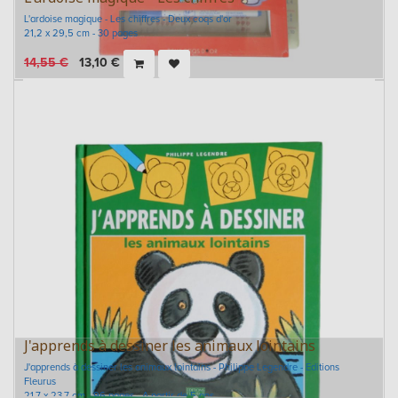
L'ardoise magique - Les chiffres - Deux coqs d'or
21,2 x 29,5 cm - 30 pages
14,55
€
13,10
€
J'apprends à dessiner les animaux lointains
J'apprends à dessiner les animaux lointains - Philippe Legendre - Editions
Fleurus
21,7 x 23,7 cm - 96 pages - A partir de 5 ans