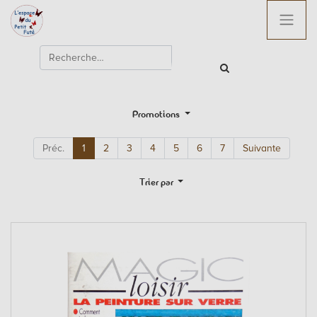
Promotions
Préc.
1
2
3
4
5
6
7
Suivante
Trier par