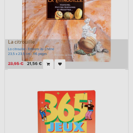
La citrouille
La citrouille - Editions du Chêne
23,5 x 23,5 cm - 116 pages
23,95
€
21,56
€