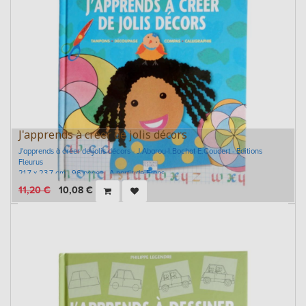
J'apprends à créer de jolis décors
J'apprends à créer de jolis décors - J.Abarou-I.Bochot-E.Coudert - Editions
Fleurus
21,7 x 23,7 cm - 96 pages - A partir de 5 ans
11,20
€
10,08
€