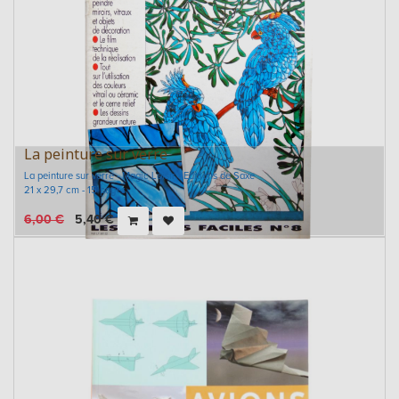
La peinture sur verre
La peinture sur verre - Magic Loisir - Editions de Saxe
21 x 29,7 cm - 15 pages
6,00
€
5,40
€