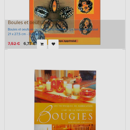
Boules et oeufs en perles
Boules et oeufs en perles - Astrid Haeffner - Le temps Apprivoisé
21 x 27,5 cm - 31 pages
7,52
€
6,77
€