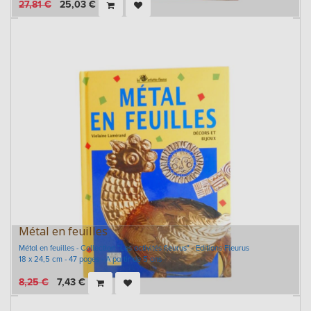
27,81
€
25,03
€
Métal en feuilles
Métal en feuilles - Collection "Les activités fleurus" - Editions Fleurus
18 x 24,5 cm - 47 pages - A partir de 5 ans
8,25
€
7,43
€