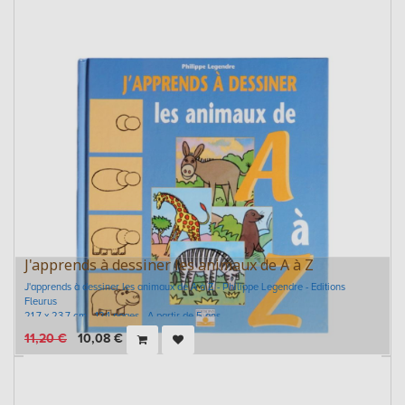
J'apprends à dessiner les animaux de A à Z
J'apprends à dessiner les animaux de A à Z - Philippe Legendre - Editions
Fleurus
21,7 x 23,7 cm - 124 pages - A partir de 5 ans
11,20
€
10,08
€