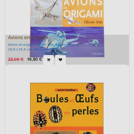
Avions en origami
Avions en origami - Olivier Viet - Editions Fleurus
20,9 x 25,9 cm - 143 pages
22,00
€
19,80
€