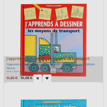
J'apprends à dessiner les moyens de transport
J'apprends à dessiner les moyens de transport - Philippe Legendre - Editions
Fleurus
21,7 x 23,7 cm - 96 pages - A partir de 5 ans
11,20
€
10,08
€