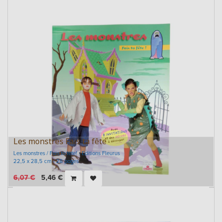
Les monstres Fais ta fête
Les monstres / Fais ta fête! - Editions Fleurus
22,5 x 28,5 cm - 28 pages
6,07
€
5,46
€