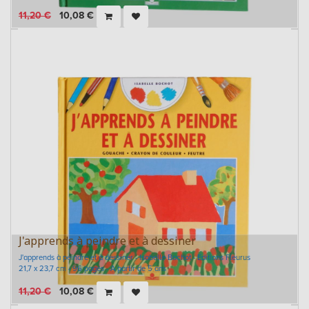
11,20
€
10,08
€
J'apprends à peindre et à dessiner
J'apprends à peindre et à dessiner - Isabelle Bochot - Editions Fleurus
21,7 x 23,7 cm - 96 pages - A partir de 5 ans
11,20
€
10,08
€