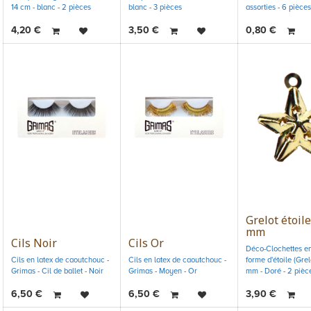
14 cm - blanc - 2 pièces
blanc - 3 pièces
assorties - 6 pièces
4,20
€
3,50
€
0,80
€
Grelot étoile
mm
Cils Noir
Cils Or
Déco-Clochettes en
Cils en latex de caoutchouc -
Cils en latex de caoutchouc -
forme d'étoile (Grel
Grimas - Cil de ballet - Noir
Grimas - Moyen - Or
mm - Doré - 2 pièc
6,50
€
6,50
€
3,90
€