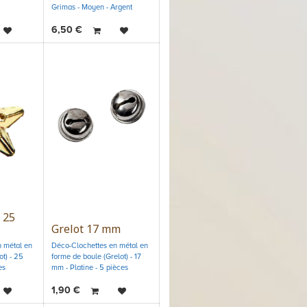
Grimas - Moyen - Argent
6,50
€
 25
Grelot 17 mm
 métal en
Déco-Clochettes en métal en
ot) - 25
forme de boule (Grelot) - 17
es
mm - Platine - 5 pièces
1,90
€