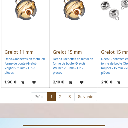
Grelot 11 mm
Grelot 15 mm
Grelot 15 m
Déco-Clochettes en métal en
Déco-Clochettes en métal en
Déco-Clochettes en
forme de boule (Grelot) -
forme de boule (Grelot) -
forme de boule (Grel
Rayher - 11 mm - Or - 5
Rayher - 15 mm - Or - 5
Rayher - 15 mm - Pl
pièces
pièces
pièces
1,90
€
2,10
€
2,10
€
Préc.
1
2
3
Suivante