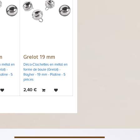
m
Grelot 19 mm
 métal en
Déco-Clochettes en métal en
ot) -
forme de boule (Grelot) -
atine - 5
Rayher - 19 mm - Platine - 5
pièces
2,40
€