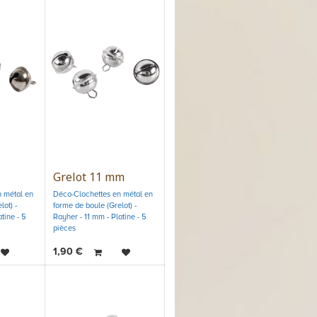
Grelot 11 mm
 métal en
Déco-Clochettes en métal en
ot) -
forme de boule (Grelot) -
tine - 5
Rayher - 11 mm - Platine - 5
pièces
1,90
€