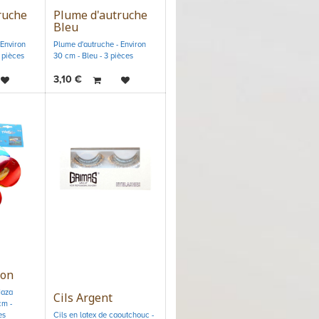
ruche
Plume d'autruche
Bleu
 Environ
Plume d'autruche - Environ
 pièces
30 cm - Bleu - 3 pièces
3,10
€
ton
Haza
Cils Argent
cm -
es
Cils en latex de caoutchouc -