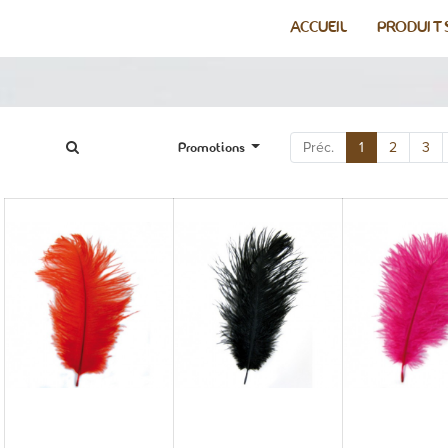
ACCUEIL
PRODUIT
Promotions
Préc.
1
2
3