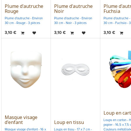
Plume d'autruche
Plume d'autruche
Plume d'aut
Rouge
Noir
Fuchsia
Plume d'autruche - Environ
Plume d'autruche - Environ
Plume d'autruche -
30 cm - Rouge - 3 pièces
30 cm - Noir - 3 pièces
30 cm - Fuchsia - 3
3,10
€
3,10
€
3,10
€
Loup en car
Masque visage
Loups en carton - 
d'enfant
Loup en tissu
papier - 16,5 x 7,5 
Masque visage d'enfant - 16 x
Loups en tissu - 17 x 7 cm -
Couleurs métallisé