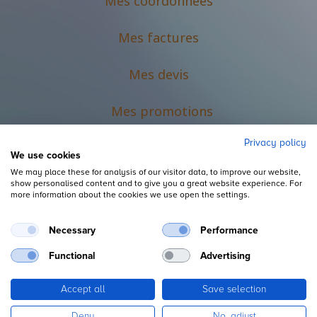
Mes coordonnées
Mes factures
Mes devis
M
es promotions
Privacy policy
We use cookies
We may place these for analysis of our visitor data, to improve our website,
show personalised content and to give you a great website experience. For
more information about the cookies we use open the settings.
Necessary
Performance
Mentions légales
Functional
Advertising
Accept all
Save selection
Copyright ©
L'Espace du Petit Futé
Deny
No, adjust