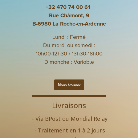
+32 470 74 00 61
Rue Châmont, 9
B-6980 La Roche-en-Ardenne
Lundi : Fermé
Du mardi au samedi :
10h00-12h30 / 13h30-18h00
Dimanche : Variable
Nous trouver
Livraisons
- Via BPost ou Mondial Relay
- Traitement en 1 à 2 jours