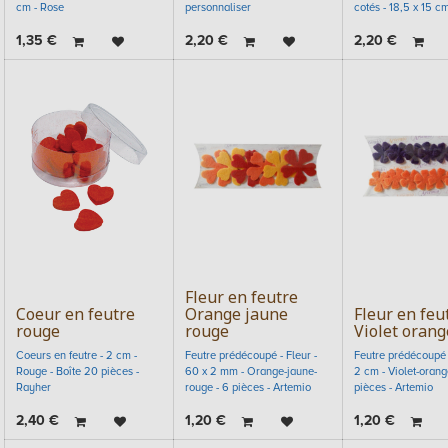
cm - Rose
personnaliser
cotés - 18,5 x 15 cm
1,35
€
2,20
€
2,20
€
Fleur en feutre
Coeur en feutre
Orange jaune
Fleur en feu
rouge
rouge
Violet orang
Coeurs en feutre - 2 cm -
Feutre prédécoupé - Fleur -
Feutre prédécoupé -
Rouge - Boîte 20 pièces -
60 x 2 mm - Orange-jaune-
2 cm - Violet-orange
Rayher
rouge - 6 pièces - Artemio
pièces - Artemio
2,40
€
1,20
€
1,20
€