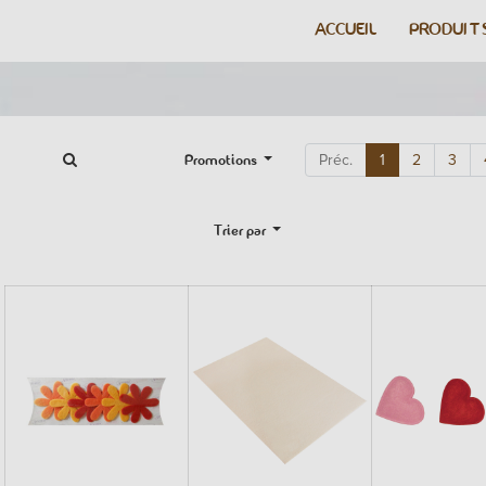
ACCUEIL
PRODUIT
Promotions
Préc.
1
2
3
Trier par