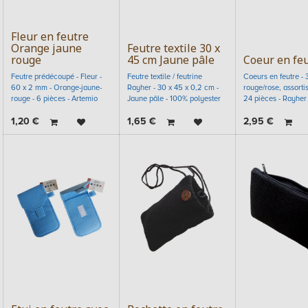
Fleur en feutre
Orange jaune
Feutre textile 30 x
rouge
45 cm Jaune pâle
Coeur en fe
Feutre prédécoupé - Fleur -
Feutre textile / feutrine
Coeurs en feutre - 
60 x 2 mm - Orange-jaune-
Rayher - 30 x 45 x 0,2 cm -
rouge/rose, assortis
rouge - 6 pièces - Artemio
Jaune pâle - 100% polyester
24 pièces - Rayher
1,20
€
1,65
€
2,95
€