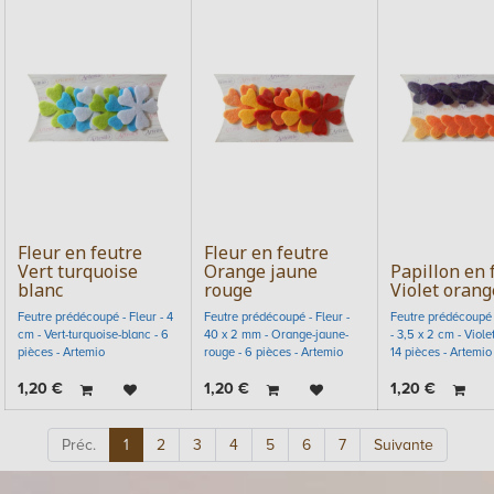
Fleur en feutre
Fleur en feutre
Vert turquoise
Orange jaune
Papillon en 
blanc
rouge
Violet orang
Feutre prédécoupé - Fleur - 4
Feutre prédécoupé - Fleur -
Feutre prédécoupé 
cm - Vert-turquoise-blanc - 6
40 x 2 mm - Orange-jaune-
- 3,5 x 2 cm - Viole
pièces - Artemio
rouge - 6 pièces - Artemio
14 pièces - Artemio
1,20
€
1,20
€
1,20
€
Préc.
1
2
3
4
5
6
7
Suivante