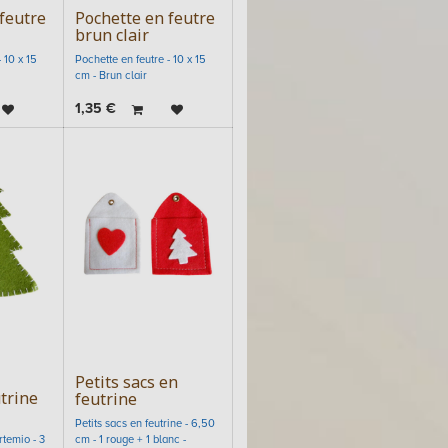
feutre
Pochette en feutre
brun clair
 10 x 15
Pochette en feutre - 10 x 15
cm - Brun clair
1,35
€
Petits sacs en
trine
feutrine
Petits sacs en feutrine - 6,50
rtemio - 3
cm - 1 rouge + 1 blanc -