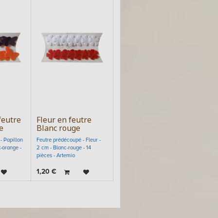
feutre
Fleur en feutre
e
Blanc rouge
- Papillon
Feutre prédécoupé - Fleur -
t-orange -
2 cm - Blanc-rouge - 14
pièces - Artemio
1,20
€