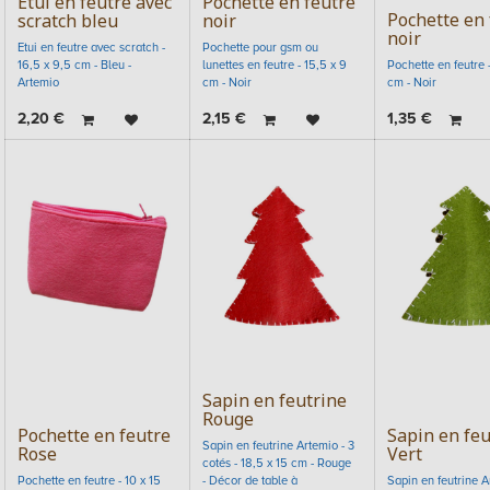
Etui en feutre avec
Pochette en feutre
Pochette en 
scratch bleu
noir
noir
Etui en feutre avec scratch -
Pochette pour gsm ou
16,5 x 9,5 cm - Bleu -
lunettes en feutre - 15,5 x 9
Pochette en feutre -
Artemio
cm - Noir
cm - Noir
2,20
€
2,15
€
1,35
€
Sapin en feutrine
Rouge
Pochette en feutre
Sapin en feu
Sapin en feutrine Artemio - 3
Rose
Vert
cotés - 18,5 x 15 cm - Rouge
Pochette en feutre - 10 x 15
- Décor de table à
Sapin en feutrine A