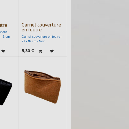
Carnet couverture
utre
en feutre
3 tons
 - 3 cm -
Carnet couverture en feutre -
21 x 16 cm - Noir
5,30
€