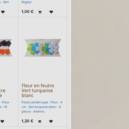
 - Vert
Rayher
1,00
€
Fleur en feutre
tre
Vert turquoise
e
blanc
 Fleur -
Feutre prédécoupé - Fleur - 4
 - 14
cm - Vert-turquoise-blanc - 6
pièces - Artemio
1,20
€