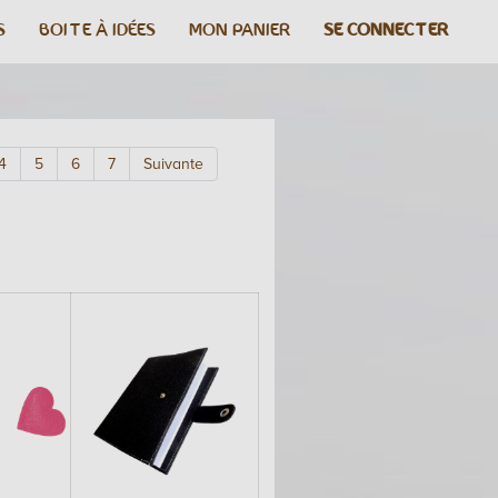
S
BOITE À IDÉES
MON PANIER
SE CONNECTER
4
5
6
7
Suivante