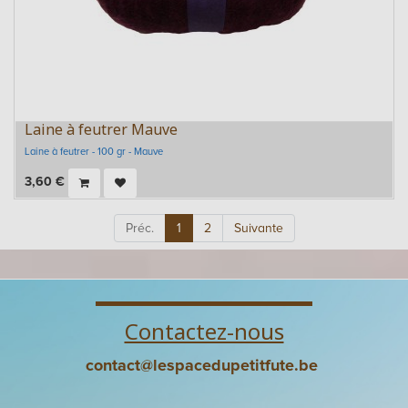
Laine à feutrer Mauve
Laine à feutrer - 100 gr - Mauve
3,60
€
Préc.
1
2
Suivante
Contactez-nous
contact@lespacedupetitfute.be