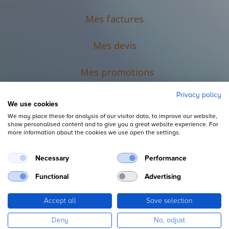
Mes factures
Mes devis
M
es promotions
Privacy policy
We use cookies
We may place these for analysis of our visitor data, to improve our website,
show personalised content and to give you a great website experience. For
more information about the cookies we use open the settings.
Necessary
Performance
Mentions légales
Functional
Advertising
Accept all
Save selection
Copyright ©
L'Espace du Petit Futé
Deny
No, adjust
Fourni par
, le n°1
Open Source eCommerce
.
Odoo