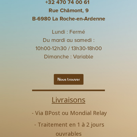
+32 470 74 00 61
Rue Châmont, 9
B-6980 La Roche-en-Ardenne
Lundi : Fermé
Du mardi au samedi :
10h00-12h30 / 13h30-18h00
Dimanche : Variable
Nous trouver
Livraisons
- Via BPost ou Mondial Relay
- Traitement en 1 à 2 jours
ouvrables