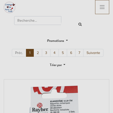
Promotions
Préc.
1
2
3
4
5
6
7
Suivante
Trier par