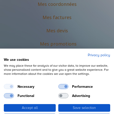
Mes coordonnées
Mes factures
Mes devis
M
es promotions
Privacy policy
We use cookies
We may place these for analysis of our visitor data, to improve our website,
show personalised content and to give you a great website experience. For
more information about the cookies we use open the settings.
Necessary
Performance
Mentions légales
Functional
Advertising
Accept all
Save selection
Copyright ©
L'Espace du Petit Futé