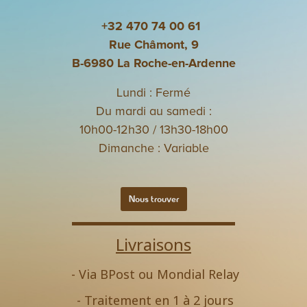
+32 470 74 00 61
Rue Châmont, 9
B-6980 La Roche-en-Ardenne
Lundi : Fermé
Du mardi au samedi :
10h00-12h30 / 13h30-18h00
Dimanche : Variable
Nous trouver
Livraisons
- Via BPost ou Mondial Relay
- Traitement en 1 à 2 jours