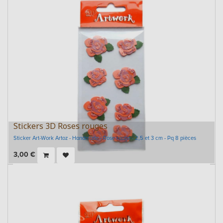
Stickers 3D Roses rouges
Sticker Art-Work Artoz - Handmade - Rose rouge - 2,5 et 3 cm - Pq 8 pièces
3,00
€