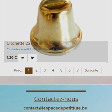
Clochette 25 mm
Clochettes en métal - 25 mm - Doré - 4 pièces
1,20
€
Préc.
1
2
3
4
5
6
7
Suivante
Contactez-nous
contact@lespacedupetitfute.be