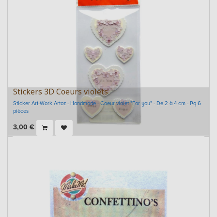
Stickers 3D Coeurs violets
Sticker Art-Work Artoz - Handmade - Coeur violet "For you" - De 2 à 4 cm - Pq 6
pièces
3,00
€