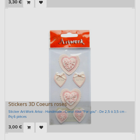
3,30
€
Stickers 3D Coeurs roses
Sticker Art-Work Artoz - Handmade - Coeur rose "For you" - De 2,5 à 3,5 cm -
Pq 6 pièces
3,00
€