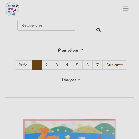
Promotions
Préc.
1
2
3
4
5
6
7
Suivante
Trier par