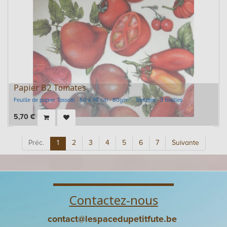
Papier B2 Tomates
Feuille de papier Tassotti - 50 x 70 cm - 80g/m² - Tomates - 3 feuilles
5,70
€
Préc.
1
2
3
4
5
6
7
Suivante
Contactez-nous
contact@lespacedupetitfute.be