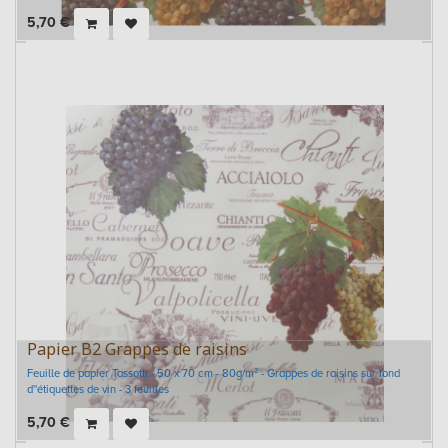
5,70
€
Papier B2 Grappes de raisins
Feuille de papier Tassotti - 50 x 70 cm - 80g/m² - Grappes de raisins sur fond
d''étiquettes de vin - 3 feuilles
5,70
€