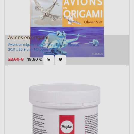
Avions en origami
Avions en origami - Olivier Viet - Editions Fleurus
20,9 x 25,9 cm - 143 pages
22,00
€
19,80
€