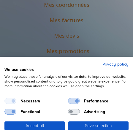
Mes coordonnées
Mes factures
Mes devis
M
es promotions
Privacy policy
We use cookies
We may place these for analysis of our visitor data, to improve our website,
show personalised content and to give you a great website experience. For
more information about the cookies we use open the settings.
Necessary
Performance
Mentions légales
Functional
Advertising
Accept all
Save selection
Copyright ©
L'Espace du Petit Futé