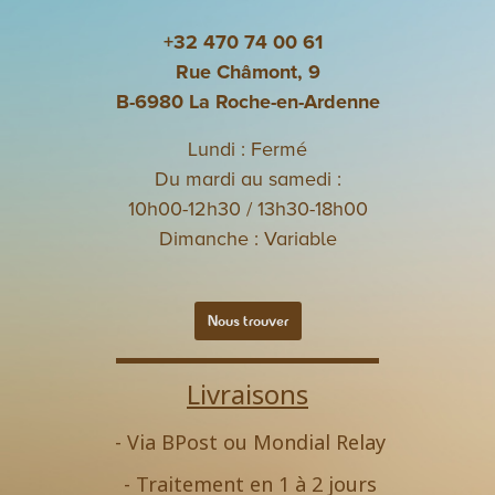
+32 470 74 00 61
Rue Châmont, 9
B-6980 La Roche-en-Ardenne
Lundi : Fermé
Du mardi au samedi :
10h00-12h30 / 13h30-18h00
Dimanche : Variable
Nous trouver
Livraisons
- Via BPost ou Mondial Relay
- Traitement en 1 à 2 jours