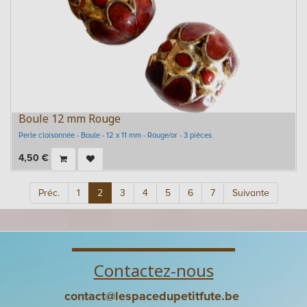
Boule 12 mm Rouge
Perle cloisonnée - Boule - 12 x 11 mm - Rouge/or - 3 pièces
4,50
€
Préc.
1
2
3
4
5
6
7
Suivante
Contactez-nous
contact@lespacedupetitfute.be