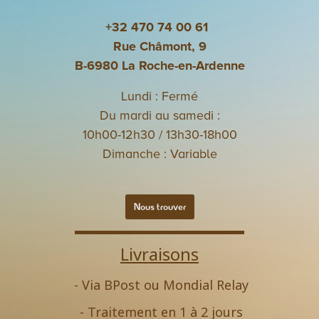
+32 470 74 00 61
Rue Châmont, 9
B-6980 La Roche-en-Ardenne
Lundi : Fermé
Du mardi au samedi :
10h00-12h30 / 13h30-18h00
Dimanche : Variable
Nous trouver
Livraisons
- Via BPost ou Mondial Relay
- Traitement en 1 à 2 jours