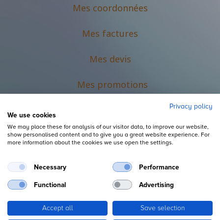
Mes coordonnées
Mes factures
Mes devis
M
es promotions
Privacy policy
We use cookies
We may place these for analysis of our visitor data, to improve our website,
show personalised content and to give you a great website experience. For
more information about the cookies we use open the settings.
Necessary
Performance
Mentions légales
Functional
Advertising
Accept all
Save selection
Copyright ©
L'Espace du Petit Futé