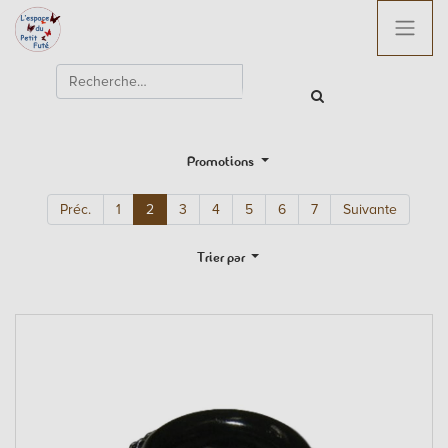
Promotions
Préc.
1
2
3
4
5
6
7
Suivante
Trier par