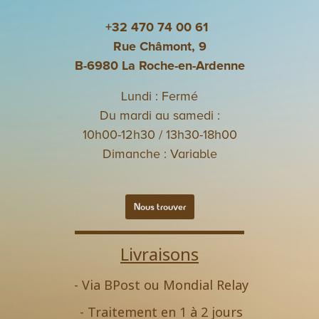
+32 470 74 00 61
Rue Châmont, 9
B-6980 La Roche-en-Ardenne
Lundi : Fermé
Du mardi au samedi :
10h00-12h30 / 13h30-18h00
Dimanche : Variable
Nous trouver
Livraisons
- Via BPost ou Mondial Relay
- Traitement en 1 à 2 jours