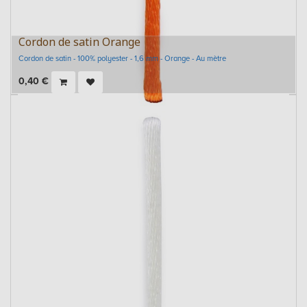
Cordon de satin Orange
Cordon de satin - 100% polyester - 1,6 mm - Orange - Au mètre
0,40
€