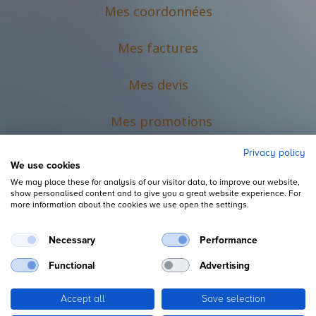
Mes coordonnées
Mes factures
Mes devis
M
es promotions
Privacy policy
We use cookies
We may place these for analysis of our visitor data, to improve our website,
show personalised content and to give you a great website experience. For
more information about the cookies we use open the settings.
Necessary
Performance
Mentions légales
Functional
Advertising
Accept all
Save selection
Copyright ©
L'Espace du Petit Futé