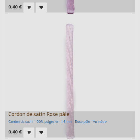
0,40
€
Cordon de satin Rose pâle
Cordon de satin - 100% polyester - 1,6 mm - Rose pâle - Au mètre
0,40
€