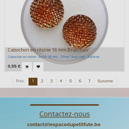
Cabochon en résine 16 mm Brun clair
Cabochon en résine - Rond - 16 mm - "Shine" brun clair - 3 pièces
0,55
€
Préc.
1
2
3
4
5
6
7
Suivante
Contactez-nous
contact@lespacedupetitfute.be