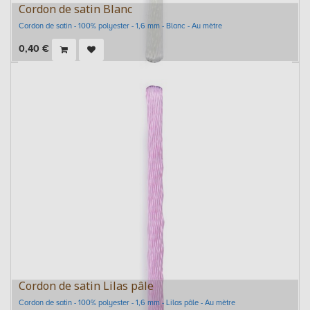
Cordon de satin Blanc
Cordon de satin - 100% polyester - 1,6 mm - Blanc - Au mètre
0,40
€
Cordon de satin Lilas pâle
Cordon de satin - 100% polyester - 1,6 mm - Lilas pâle - Au mètre