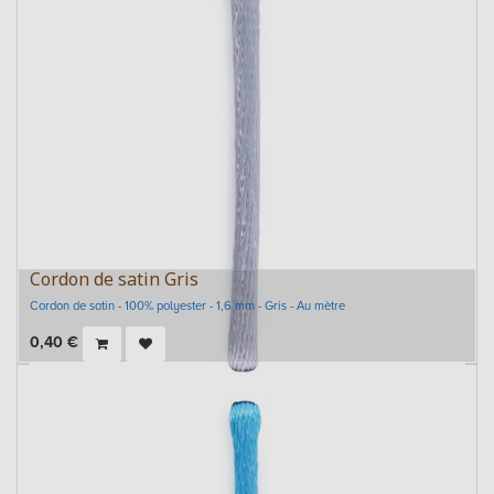
Cordon de satin Gris
Cordon de satin - 100% polyester - 1,6 mm - Gris - Au mètre
0,40
€