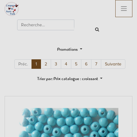
Promotions
Préc.
1
2
3
4
5
6
7
Suivante
Trier par: Prix catalogue : croissant