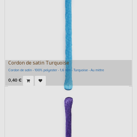
Cordon de satin Turquoise
Cordon de satin - 100% polyester - 1,6 mm - Turquoise - Au mètre
0,40
€