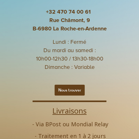
+32 470 74 00 61
Rue Châmont, 9
B-6980 La Roche-en-Ardenne
Lundi : Fermé
Du mardi au samedi :
10h00-12h30 / 13h30-18h00
Dimanche : Variable
Nous trouver
Livraisons
- Via BPost ou Mondial Relay
- Traitement en 1 à 2 jours