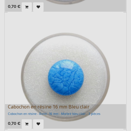
0,70
€
Cabochon en résine 16 mm Bleu clair
Cabochon en résine - Rond - 16 mm - Marbré bleu clair - 3 pièces
0,70
€