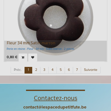
Fleur 34 mm Satin marron
Perle en résine - Fleur - 34 mm - Satin marron - 2 pièces
0,80
€
Préc.
1
2
3
4
5
6
7
Suivante
Contactez-nous
contact@lespacedupetitfute.be