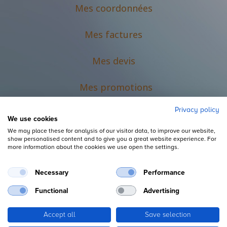
Mes coordonnées
Mes factures
Mes devis
M
es promotions
Privacy policy
We use cookies
We may place these for analysis of our visitor data, to improve our website,
show personalised content and to give you a great website experience. For
more information about the cookies we use open the settings.
Necessary
Performance
Mentions légales
Functional
Advertising
Accept all
Save selection
Copyright ©
L'Espace du Petit Futé