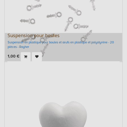
Suspension pour boules
Suspension en plastique pour boules et œufs en plastique et polystyrène - 20
pièces - Rayher
1,00
€