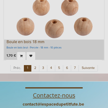
Boule en bois 18 mm
Boule en bois brut - Percée - 18 mm - 10 pièces
1,70
€
Préc.
1
2
3
4
5
6
7
Suivante
Contactez-nous
contact@lespacedupetitfute.be