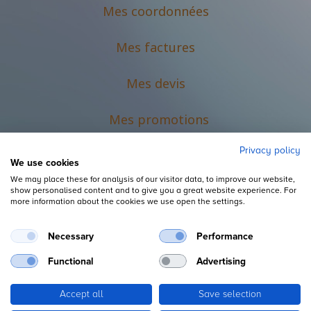
Mes coordonnées
Mes factures
Mes devis
M
es promotions
Privacy policy
We use cookies
We may place these for analysis of our visitor data, to improve our website,
show personalised content and to give you a great website experience. For
more information about the cookies we use open the settings.
Necessary
Performance
Mentions légales
Functional
Advertising
Accept all
Save selection
Copyright ©
L'Espace du Petit Futé