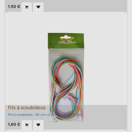
1,50
€
Fils à scoubidous
Fils à scoubidous - 90 cm x 2 mm - Assortis - 12 pcs
1,60
€