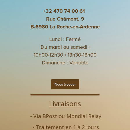
+32 470 74 00 61
Rue Châmont, 9
B-6980 La Roche-en-Ardenne
Lundi : Fermé
Du mardi au samedi :
10h00-12h30 / 13h30-18h00
Dimanche : Variable
Nous trouver
Livraisons
- Via BPost ou Mondial Relay
- Traitement en 1 à 2 jours