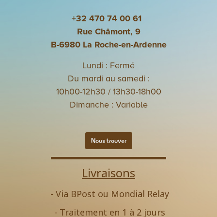
+32 470 74 00 61
Rue Châmont, 9
B-6980 La Roche-en-Ardenne
Lundi : Fermé
Du mardi au samedi :
10h00-12h30 / 13h30-18h00
Dimanche : Variable
Nous trouver
Livraisons
- Via BPost ou Mondial Relay
- Traitement en 1 à 2 jours