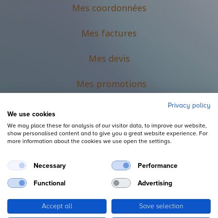
Mes coordonnées
Mes factures
Mes devis
M
es promotions
Privacy policy
We use cookies
We may place these for analysis of our visitor data, to improve our website,
show personalised content and to give you a great website experience. For
more information about the cookies we use open the settings.
Necessary
Performance
Mentions légales
Functional
Advertising
Accept all
Save selection
Copyright ©
L'Espace du Petit Futé