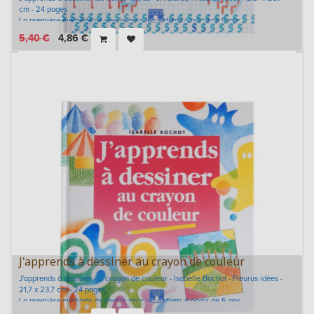
cm - 24 pages
La première méthode de dessin pour les enfants à partir de 5 ans.
5,40
€
4,86
€
J'apprends à dessiner au crayon de couleur
J'apprends à dessiner au crayon de couleur - Isabelle Bochot - Fleurus idées -
21,7 x 23,7 cm - 24 pages
La première méthode de dessin pour les enfants à partir de 5 ans.