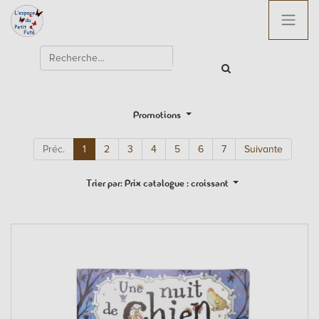
Promotions
Préc.
1
2
3
4
5
6
7
Suivante
Trier par: Prix catalogue : croissant