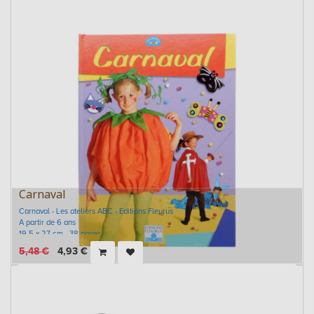
Carnaval
Carnaval - Les ateliers ABC - Editions Fleurus
A partir de 6 ans
19,5 x 27 cm - 38 pages
5,48
€
4,93
€