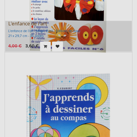
L'enfance de l'art
L'enfance de l'art - Magic Eveil - Editions de Saxe
21 x 29,7 cm - 35 pages
4,00
€
3,60
€