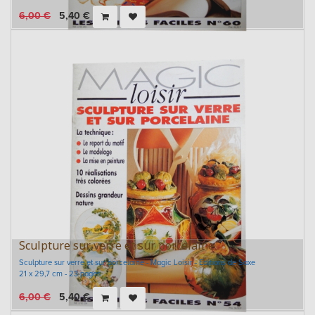
6,00
€
5,40
€
Sculpture sur verre et sur porcelaine
Sculpture sur verre et sur porcelaine - Magic Loisir - Editions de Saxe
21 x 29,7 cm - 23 pages
6,00
€
5,40
€