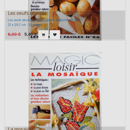
Les oeufs décorés
Les oeufs décorés - Magic Loisir - Editions de Saxe
21 x 29,7 cm - 23 pages
6,00
€
5,40
€
La mosaïque