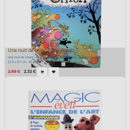
Une nuit de chien Autocollants
Une nuit de chien - Avec plus de 50 autocollants - Deux Coqs d'Or
21,5 x 27 cm - 10 pages
2,58
€
2,32
€