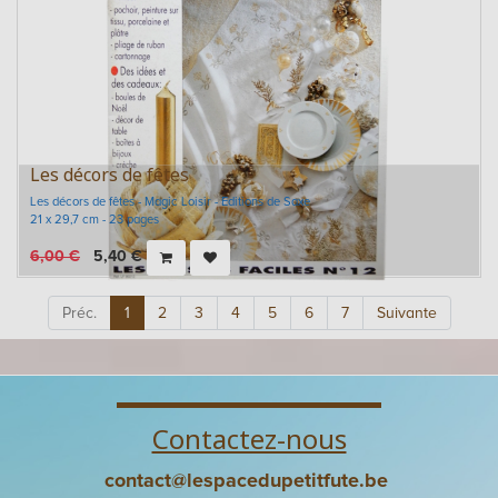
Les décors de fêtes
Les décors de fêtes - Magic Loisir - Editions de Saxe
21 x 29,7 cm - 23 pages
6,00
€
5,40
€
Préc.
1
2
3
4
5
6
7
Suivante
Contactez-nous
contact@lespacedupetitfute.be