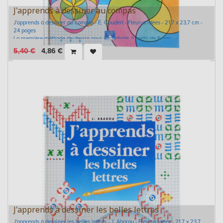
J'apprends à dessiner au compas
J'apprends à dessiner au compas - E. Coudert - Fleurus idées - 21,7 x 23,7 cm -
24 pages
La première méthode de dessin pour les enfants à partir de 5 ans.
5,40
€
4,86
€
J'apprends à dessiner les belles lettres
J'apprends à dessiner les belles lettres - J. Abarou - Fleurus idées - 21,7 x 23,7