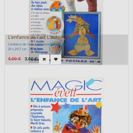
L'enfance de l'art L'automne
L'enfance de l'art - L'automne - Magic Eveil - Editions de Saxe
21 x 29,7 cm - 35 pages
4,00
€
3,60
€