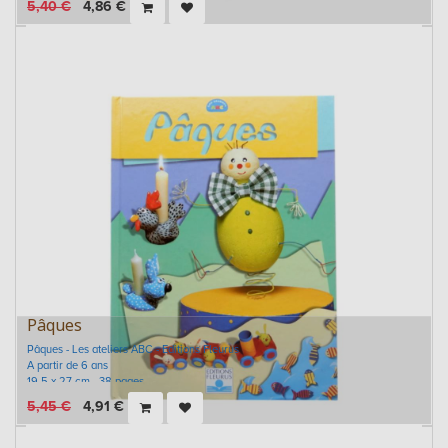
5,40
€
4,86
€
Pâques
Pâques - Les ateliers ABC - Editions Fleurus
A partir de 6 ans
19,5 x 27 cm - 38 pages
5,45
€
4,91
€