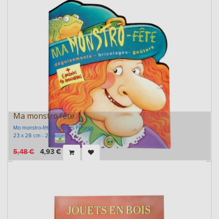
Ma monstro fête
Ma monstro-fête - Editions Fleurus
23 x 28 cm - 24 pages
5,48
€
4,93
€