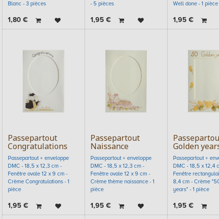
Blanc - 3 pièces
- 5 pièces
Well done - 1 pièce
1,80
€
1,95
€
1,95
€
Passepartout
Passepartout
Passepartou
Congratulations
Naissance
Golden year
Passepartout + enveloppe
Passepartout + enveloppe
Passepartout + env
DMC - 18,5 x 12,3 cm -
DMC - 18,5 x 12,3 cm -
DMC - 18,5 x 12,4 
Fenêtre ovale 12 x 9 cm -
Fenêtre ovale 12 x 9 cm -
Fenêtre rectangulai
Crème Congratulations - 1
Crème thème naissance - 1
8,4 cm - Crème "5
pièce
pièce
years" - 1 pièce
1,95
€
1,95
€
1,95
€