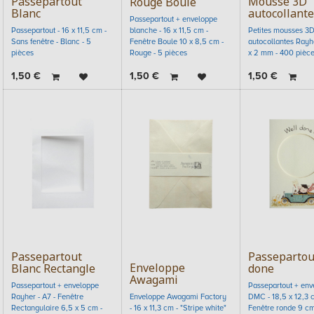
Passepartout
Mousse 3D
Rouge Boule
Blanc
autocollante
Passepartout + enveloppe
Passepartout - 16 x 11,5 cm -
blanche - 16 x 11,5 cm -
Petites mousses 3
Sans fenêtre - Blanc - 5
Fenêtre Boule 10 x 8,5 cm -
autocollantes Rayhe
pièces
Rouge - 5 pièces
x 2 mm - 400 pièc
1,50
€
1,50
€
1,50
€
Passepartout
Passepartou
Enveloppe
Blanc Rectangle
done
Awagami
Passepartout + enveloppe
Passepartout + env
Rayher - A7 - Fenêtre
Enveloppe Awagami Factory
DMC - 18,5 x 12,3 
Rectangulaire 6,5 x 5 cm -
- 16 x 11,3 cm - "Stripe white"
Fenêtre ronde 9 c