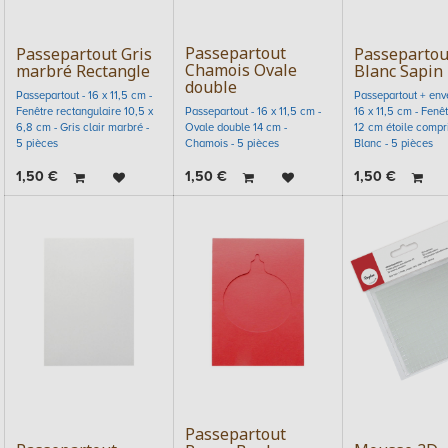
Passepartout
Passepartout Gris
Passepartou
Chamois Ovale
marbré Rectangle
Blanc Sapin
double
Passepartout - 16 x 11,5 cm -
Passepartout + env
Fenêtre rectangulaire 10,5 x
Passepartout - 16 x 11,5 cm -
16 x 11,5 cm - Fenê
6,8 cm - Gris clair marbré -
Ovale double 14 cm -
12 cm étoile compri
5 pièces
Chamois - 5 pièces
Blanc - 5 pièces
1,50
€
1,50
€
1,50
€
Passepartout