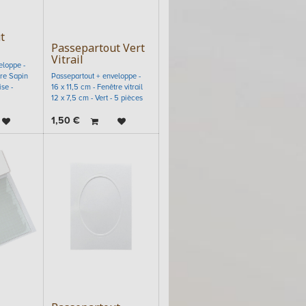
t
Passepartout Vert
Vitrail
eloppe -
tre Sapin
Passepartout + enveloppe -
se -
16 x 11,5 cm - Fenêtre vitrail
12 x 7,5 cm - Vert - 5 pièces
1,50
€