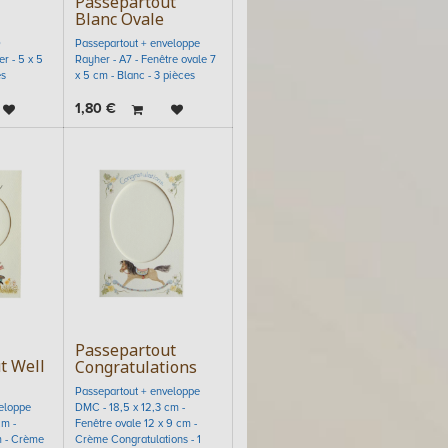
Passepartout
Blanc Ovale
D
Passepartout + enveloppe
r - 5 x 5
Rayher - A7 - Fenêtre ovale 7
es
x 5 cm - Blanc - 3 pièces
1,80
€
Passepartout
t Well
Congratulations
Passepartout + enveloppe
eloppe
DMC - 18,5 x 12,3 cm -
cm -
Fenêtre ovale 12 x 9 cm -
m - Crème
Crème Congratulations - 1