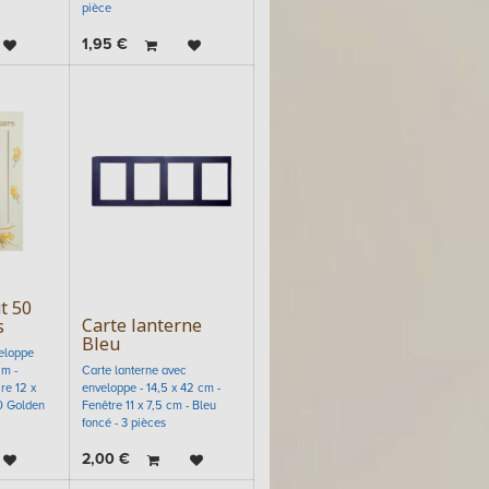
pièce
1,95
€
t 50
Carte lanterne
s
Bleu
eloppe
cm -
Carte lanterne avec
re 12 x
enveloppe - 14,5 x 42 cm -
0 Golden
Fenêtre 11 x 7,5 cm - Bleu
foncé - 3 pièces
2,00
€