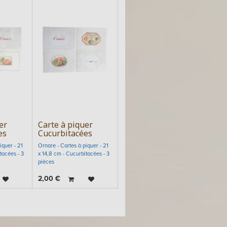
er
Carte à piquer
es
Cucurbitacées
iquer - 21
Ornare - Cartes à piquer - 21
tacées - 3
x 14,8 cm - Cucurbitacées - 3
pièces
2,00
€