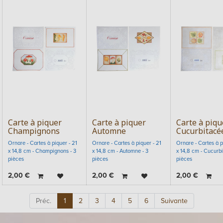
Carte à piquer
Carte à piquer
Carte à piqu
Champignons
Automne
Cucurbitacé
Ornare - Cartes à piquer - 21
Ornare - Cartes à piquer - 21
Ornare - Cartes à p
x 14,8 cm - Champignons - 3
x 14,8 cm - Automne - 3
x 14,8 cm - Cucurbi
pièces
pièces
pièces
2,00
€
2,00
€
2,00
€
Préc.
1
2
3
4
5
6
Suivante