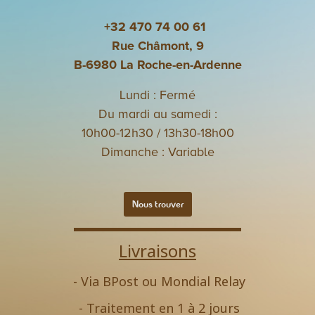
+32 470 74 00 61
Rue Châmont, 9
B-6980 La Roche-en-Ardenne
Lundi : Fermé
Du mardi au samedi :
10h00-12h30 / 13h30-18h00
Dimanche : Variable
Nous trouver
Livraisons
- Via BPost ou Mondial Relay
- Traitement en 1 à 2 jours