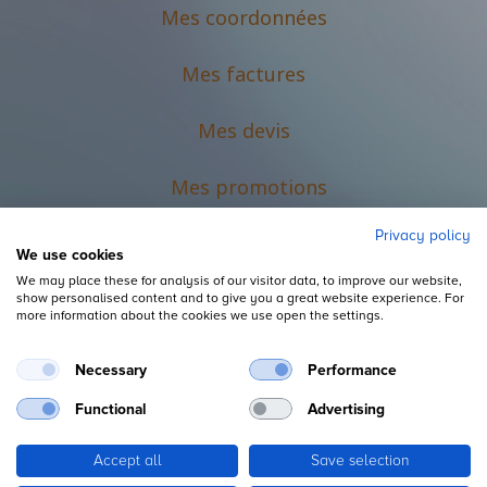
Mes coordonnées
Mes factures
Mes devis
M
es promotions
Privacy policy
We use cookies
We may place these for analysis of our visitor data, to improve our website,
show personalised content and to give you a great website experience. For
more information about the cookies we use open the settings.
Necessary
Performance
Mentions légales
Functional
Advertising
Accept all
Save selection
Copyright ©
L'Espace du Petit Futé