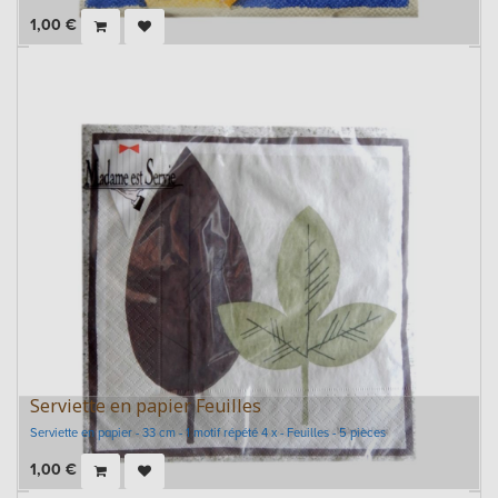
1,00
€
Serviette en papier Feuilles
Serviette en papier - 33 cm - 1 motif répété 4 x - Feuilles - 5 pièces
1,00
€