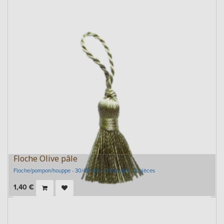
Floche Olive pâle
Floche/pompon/houppe - 30/45 mm - Olive pâle - 2 pièces
1,40
€