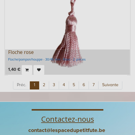
Floche rose
Floche/pompon/houppe - 30/45 mm - Rose - 2 pièces
1,40
€
Préc.
1
2
3
4
5
6
7
Suivante
Contactez-nous
contact@lespacedupetitfute.be