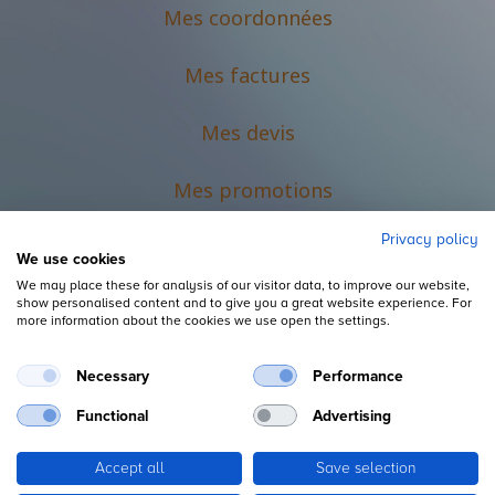
Mes coordonnées
Mes factures
Mes devis
M
es promotions
Privacy policy
We use cookies
We may place these for analysis of our visitor data, to improve our website,
show personalised content and to give you a great website experience. For
more information about the cookies we use open the settings.
Necessary
Performance
Mentions légales
Functional
Advertising
Accept all
Save selection
Copyright ©
L'Espace du Petit Futé