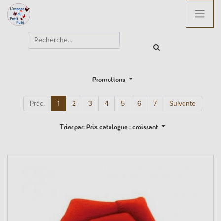
Promotions
Préc.
1
2
3
4
5
6
7
Suivante
Trier par: Prix catalogue : croissant