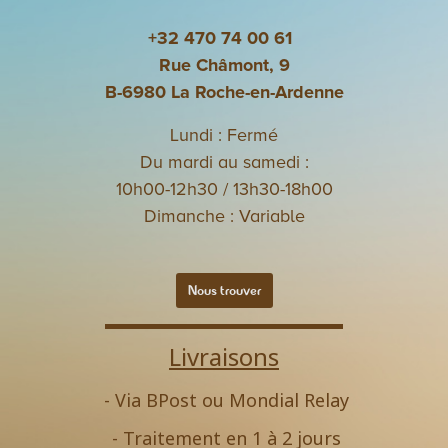
+32 470 74 00 61
Rue Châmont, 9
B-6980 La Roche-en-Ardenne
Lundi : Fermé
Du mardi au samedi :
10h00-12h30 / 13h30-18h00
Dimanche : Variable
Nous trouver
Livraisons
- Via BPost ou Mondial Relay
- Traitement en 1 à 2 jours