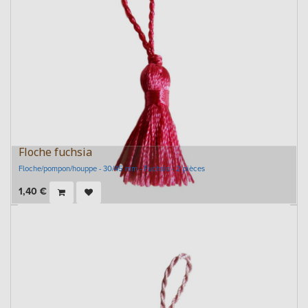
Floche fuchsia
Floche/pompon/houppe - 30/45 mm - Fuchsia - 2 pièces
1,40
€