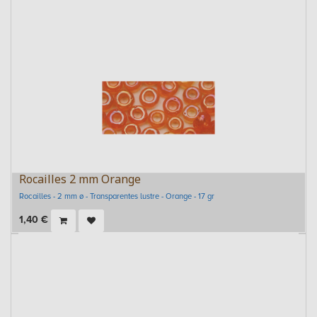
Rocailles 2 mm Orange
Rocailles - 2 mm ø - Transparentes lustre - Orange - 17 gr
1,40
€