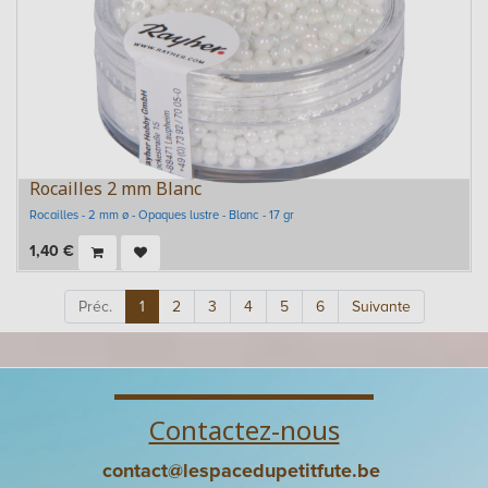
Rocailles 2 mm Blanc
Rocailles - 2 mm ø - Opaques lustre - Blanc - 17 gr
1,40
€
Préc.
1
2
3
4
5
6
Suivante
Contactez-nous
contact@lespacedupetitfute.be