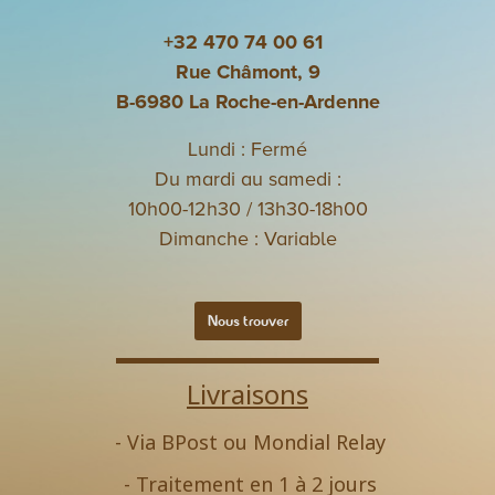
+32 470 74 00 61
Rue Châmont, 9
B-6980 La Roche-en-Ardenne
Lundi : Fermé
Du mardi au samedi :
10h00-12h30 / 13h30-18h00
Dimanche : Variable
Nous trouver
Livraisons
- Via BPost ou Mondial Relay
- Traitement en 1 à 2 jours