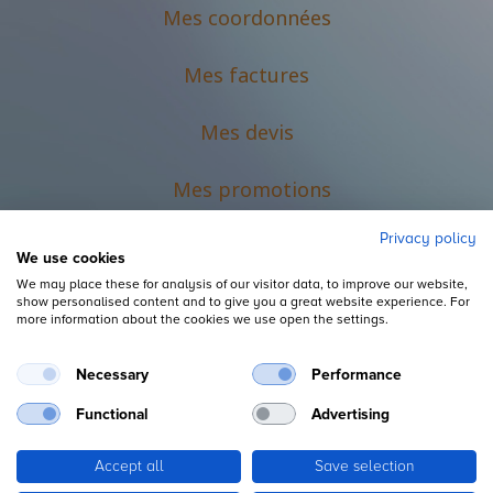
Mes coordonnées
Mes factures
Mes devis
M
es promotions
Privacy policy
We use cookies
We may place these for analysis of our visitor data, to improve our website,
show personalised content and to give you a great website experience. For
more information about the cookies we use open the settings.
Necessary
Performance
Mentions légales
Functional
Advertising
Accept all
Save selection
Copyright ©
L'Espace du Petit Futé