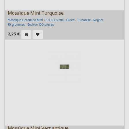
Mosaïque Mini Turquoise
Mosaïque Ceramica Mini - 5 x 5 x 3 mm - Glacé - Turquoise - Rayher
10 grammes - Environ 100 pièces
2,25
€
Mosaïque Mini Vert antique