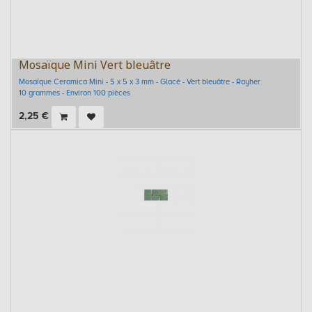
Mosaïque Mini Vert bleuâtre
Mosaïque Ceramica Mini - 5 x 5 x 3 mm - Glacé - Vert bleuâtre - Rayher
10 grammes - Environ 100 pièces
2,25
€