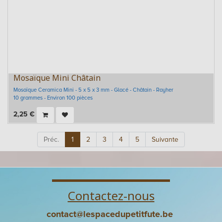
Mosaïque Mini Châtain
Mosaïque Ceramica Mini - 5 x 5 x 3 mm - Glacé - Châtain - Rayher
10 grammes - Environ 100 pièces
2,25
€
Préc.
1
2
3
4
5
Suivante
Contactez-nous
contact@lespacedupetitfute.be