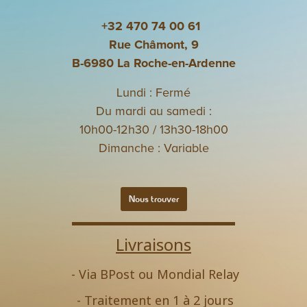
+32 470 74 00 61
Rue Châmont, 9
B-6980 La Roche-en-Ardenne
Lundi : Fermé
Du mardi au samedi :
10h00-12h30 / 13h30-18h00
Dimanche : Variable
Nous trouver
Livraisons
- Via BPost ou Mondial Relay
- Traitement en 1 à 2 jours