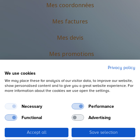
Mes coordonnées
Mes factures
Mes devis
M
es promotions
Privacy policy
We use cookies
We may place these for analysis of our visitor data, to improve our website,
show personalised content and to give you a great website experience. For
more information about the cookies we use open the settings.
Necessary
Performance
Mentions légales
Functional
Advertising
Accept all
Save selection
Copyright ©
L'Espace du Petit Futé