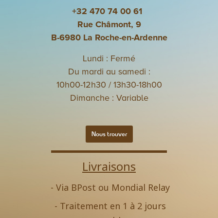
+32 470 74 00 61
Rue Châmont, 9
B-6980 La Roche-en-Ardenne
Lundi : Fermé
Du mardi au samedi :
10h00-12h30 / 13h30-18h00
Dimanche : Variable
Nous trouver
Livraisons
- Via BPost ou Mondial Relay
- Traitement en 1 à 2 jours