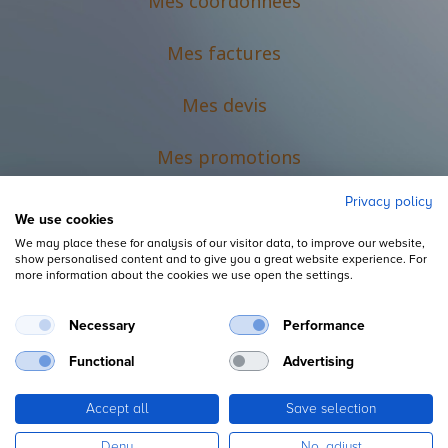
Mes coordonnées
Mes factures
Mes devis
M
es promotions
Privacy policy
We use cookies
We may place these for analysis of our visitor data, to improve our website,
show personalised content and to give you a great website experience. For
more information about the cookies we use open the settings.
Necessary
Performance
Mentions légales
Functional
Advertising
Accept all
Save selection
Copyright ©
L'Espace du Petit Futé
Deny
No, adjust