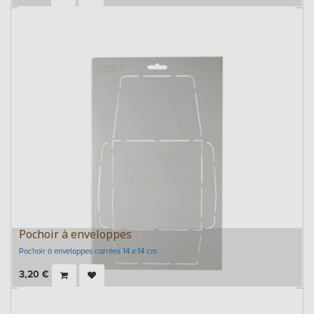
Pochoir à enveloppes
Pochoir à enveloppes carrées 14 x 14 cm
3,20
€