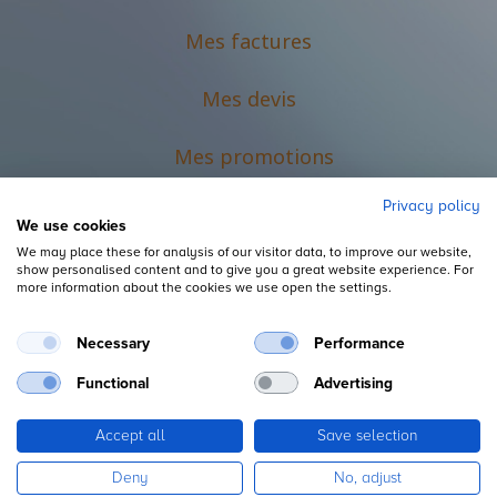
Mes factures
Mes devis
M
es promotions
Privacy policy
We use cookies
We may place these for analysis of our visitor data, to improve our website,
show personalised content and to give you a great website experience. For
more information about the cookies we use open the settings.
Necessary
Performance
Mentions légales
Functional
Advertising
Accept all
Save selection
Copyright ©
L'Espace du Petit Futé
Deny
No, adjust
Fourni par
, le n°1
Open Source eCommerce
.
Odoo