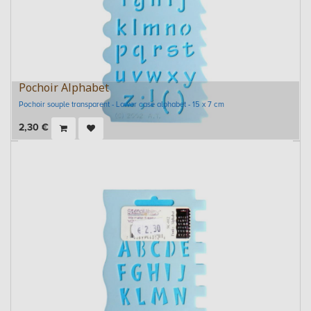
Pochoir Alphabet
Pochoir souple transparent - Lower case alphabet - 15 x 7 cm
2,30
€