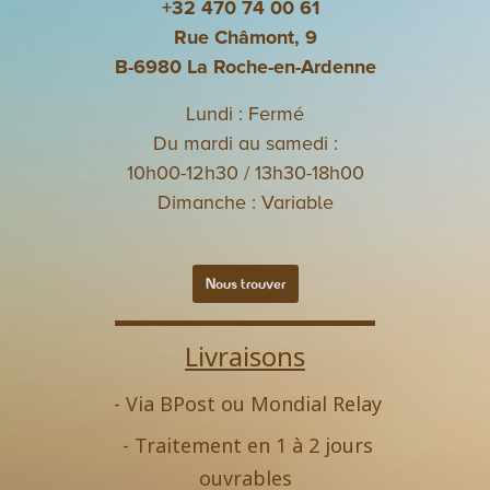
+32 470 74 00 61
Rue Châmont, 9
B-6980 La Roche-en-Ardenne
Lundi : Fermé
Du mardi au samedi :
10h00-12h30 / 13h30-18h00
Dimanche : Variable
Nous trouver
Livraisons
- Via BPost ou Mondial Relay
- Traitement en 1 à 2 jours
ouvrables