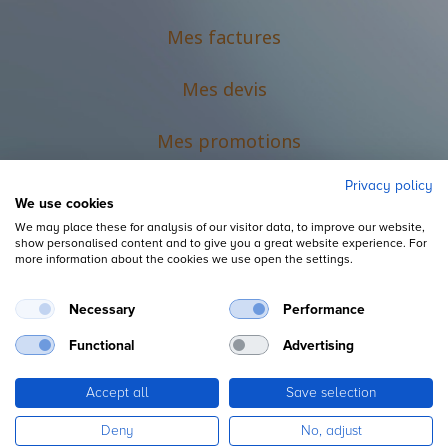
Mes factures
Mes devis
M
es promotions
Privacy policy
We use cookies
We may place these for analysis of our visitor data, to improve our website,
show personalised content and to give you a great website experience. For
more information about the cookies we use open the settings.
Necessary
Performance
Mentions légales
Functional
Advertising
Accept all
Save selection
Copyright ©
L'Espace du Petit Futé
Deny
No, adjust
Fourni par
, le n°1
Open Source eCommerce
.
Odoo