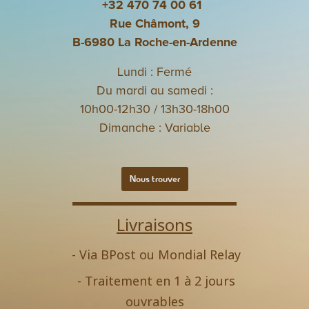
+32 470 74 00 61
Rue Châmont, 9
B-6980 La Roche-en-Ardenne
Lundi : Fermé
Du mardi au samedi :
10h00-12h30 / 13h30-18h00
Dimanche : Variable
Nous trouver
Livraisons
- Via BPost ou Mondial Relay
- Traitement en 1 à 2 jours
ouvrables