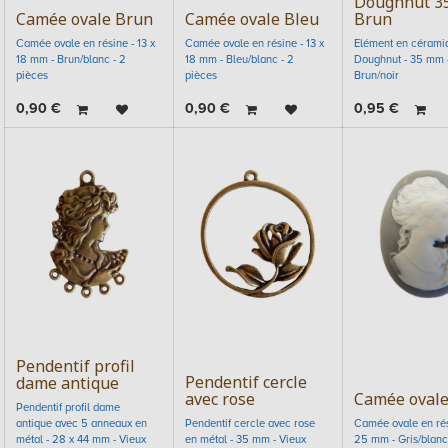
Doughnut 3
Camée ovale Brun
Camée ovale Bleu
Brun
Camée ovale en résine - 13 x
Camée ovale en résine - 13 x
Elément en céramiq
18 mm - Brun/blanc - 2
18 mm - Bleu/blanc - 2
Doughnut - 35 mm 
pièces
pièces
Brun/noir
0,90
€
0,90
€
0,95
€
Pendentif profil
Pendentif cercle
dame antique
avec rose
Camée ovale
Pendentif profil dame
antique avec 5 anneaux en
Pendentif cercle avec rose
Camée ovale en rés
métal - 28 x 44 mm - Vieux
en métal - 35 mm - Vieux
25 mm - Gris/blanc