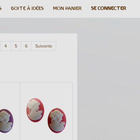
S
BOITE À IDÉES
MON PANIER
SE CONNECTER
4
5
6
Suivante