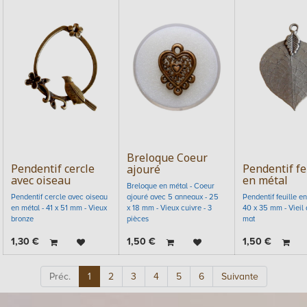
Breloque Coeur
Pendentif cercle
Pendentif fe
ajouré
avec oiseau
en métal
Breloque en métal - Coeur
Pendentif cercle avec oiseau
ajouré avec 5 anneaux - 25
Pendentif feuille en
en métal - 41 x 51 mm - Vieux
x 18 mm - Vieux cuivre - 3
40 x 35 mm - Vieil 
bronze
pièces
mat
1,30
€
1,50
€
1,50
€
Préc.
1
2
3
4
5
6
Suivante