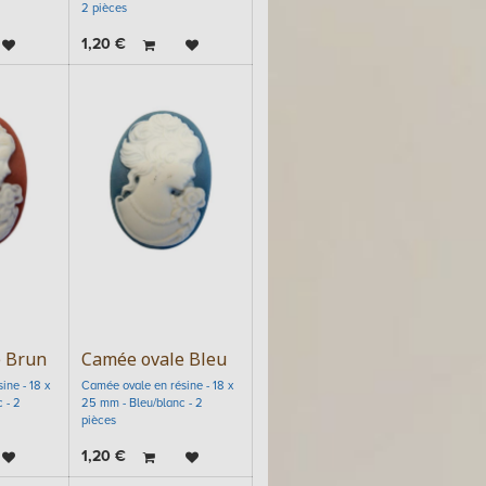
2 pièces
1,20
€
 Brun
Camée ovale Bleu
ine - 18 x
Camée ovale en résine - 18 x
 - 2
25 mm - Bleu/blanc - 2
pièces
1,20
€