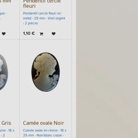
5 mm
Pendentif cercle
fleuri
ue -
Pendentif cercle fleuri en
-
métal - 25 mm - Vieil argent
- 2 pièces
1,10
€
 Gris
Camée ovale Noir
ine - 18 x
Camée ovale en résine - 18 x
 - 2
25 mm - Noir/blanc cassé -