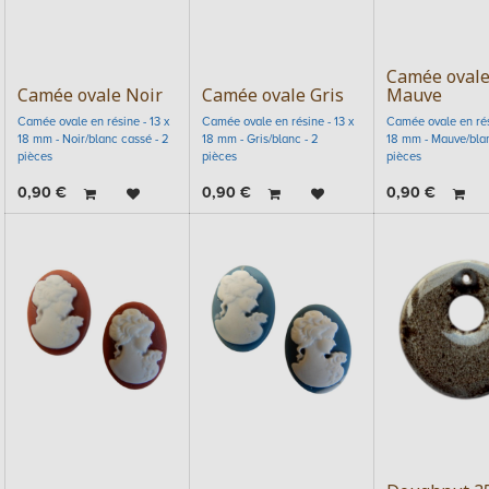
Camée oval
Camée ovale Noir
Camée ovale Gris
Mauve
Camée ovale en résine - 13 x
Camée ovale en résine - 13 x
Camée ovale en rési
18 mm - Noir/blanc cassé - 2
18 mm - Gris/blanc - 2
18 mm - Mauve/blan
pièces
pièces
pièces
0,90
€
0,90
€
0,90
€