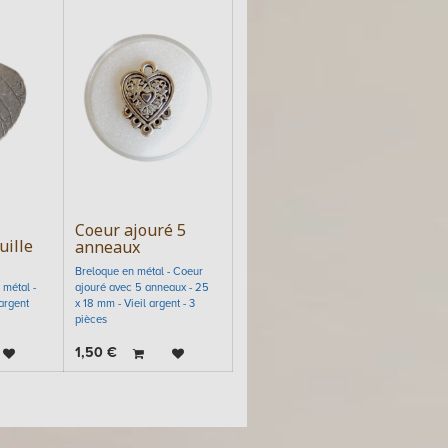
Coeur ajouré 5
uille
anneaux
Breloque en métal - Coeur
 métal -
ajouré avec 5 anneaux - 25
argent
x 18 mm - Vieil argent - 3
pièces
1,50
€