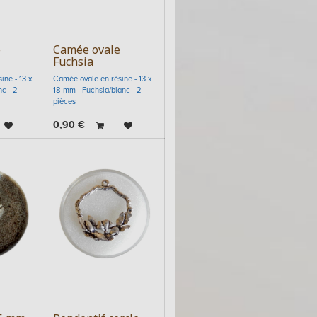
e
Camée ovale
Fuchsia
ne - 13 x
Camée ovale en résine - 13 x
c - 2
18 mm - Fuchsia/blanc - 2
pièces
0,90
€