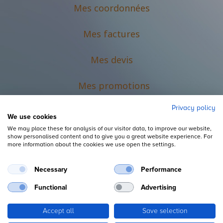
Mes coordonnées
Mes factures
Mes devis
M
es promotions
Privacy policy
We use cookies
We may place these for analysis of our visitor data, to improve our website,
show personalised content and to give you a great website experience. For
more information about the cookies we use open the settings.
Necessary
Performance
Mentions légales
Functional
Advertising
Accept all
Save selection
Copyright ©
L'Espace du Petit Futé