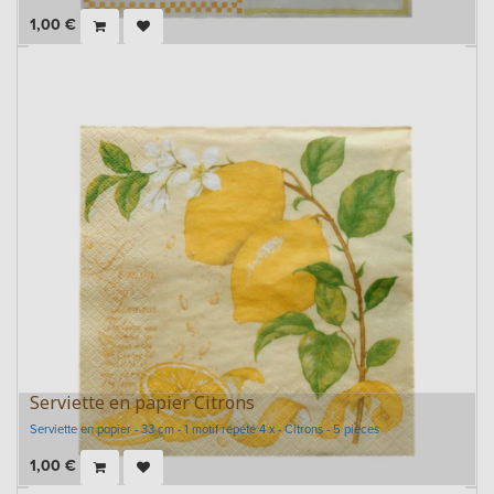
1,00
€
Serviette en papier Citrons
Serviette en papier - 33 cm - 1 motif répété 4 x - Citrons - 5 pièces
1,00
€