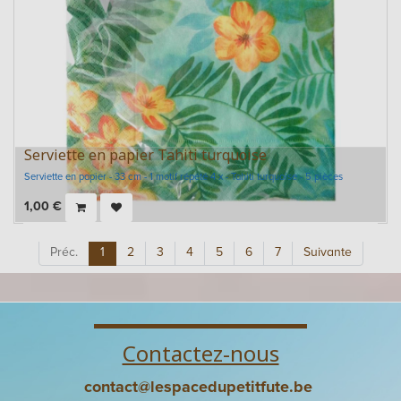
Serviette en papier Tahiti turquoise
Serviette en papier - 33 cm - 1 motif répété 4 x - Tahiti turquoise - 5 pièces
1,00
€
Préc.
1
2
3
4
5
6
7
Suivante
Contactez-nous
contact@lespacedupetitfute.be