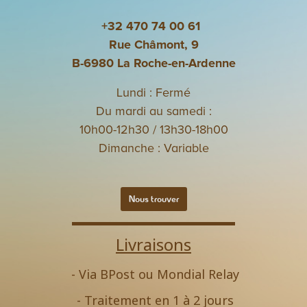
+32 470 74 00 61
Rue Châmont, 9
B-6980 La Roche-en-Ardenne
Lundi : Fermé
Du mardi au samedi :
10h00-12h30 / 13h30-18h00
Dimanche : Variable
Nous trouver
Livraisons
- Via BPost ou Mondial Relay
- Traitement en 1 à 2 jours