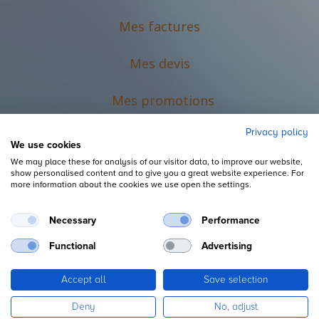
Mes factures
Mes devis
M
es promotions
Privacy policy
We use cookies
We may place these for analysis of our visitor data, to improve our website,
show personalised content and to give you a great website experience. For
more information about the cookies we use open the settings.
Necessary
Performance
Mentions légales
Functional
Advertising
Accept all
Save selection
Copyright ©
L'Espace du Petit Futé
Deny
No, adjust
Fourni par
, le n°1
Open Source eCommerce
.
Odoo