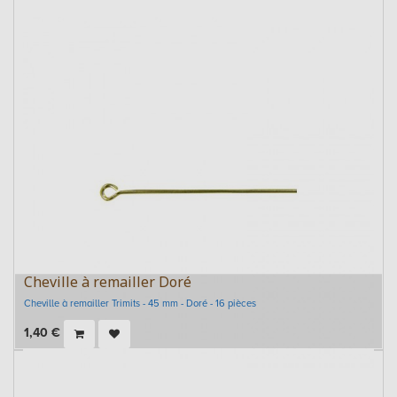
Cheville à remailler Doré
Cheville à remailler Trimits - 45 mm - Doré - 16 pièces
1,40
€