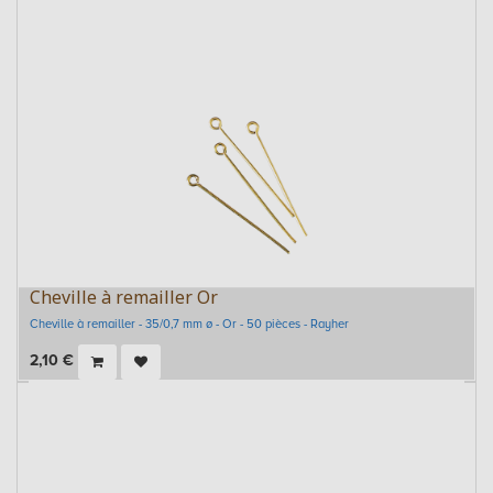
Cheville à remailler Or
Cheville à remailler - 35/0,7 mm ø - Or - 50 pièces - Rayher
2,10
€