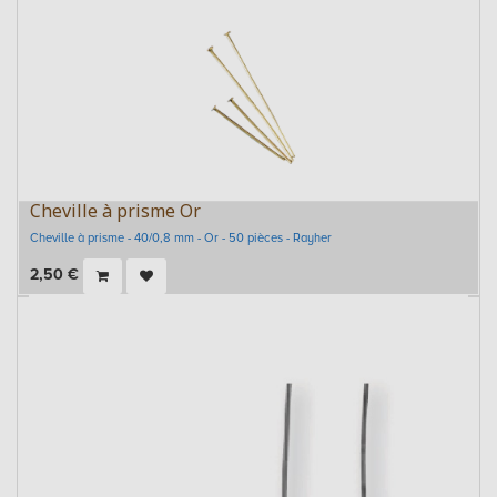
Cheville à prisme Or
Cheville à prisme - 40/0,8 mm - Or - 50 pièces - Rayher
2,50
€