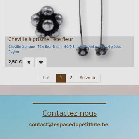
Cheville à prisme Tête fleur
Cheville à prisme - Tête fleur 5 mm - 60/0,8 mm - Argent ancien - 4 pièces -
Rayher
2,50
€
Préc.
1
2
Suivante
Contactez-nous
contact@lespacedupetitfute.be