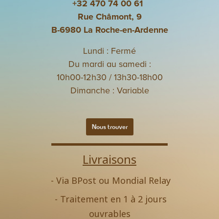
+32 470 74 00 61
Rue Châmont, 9
B-6980 La Roche-en-Ardenne
Lundi : Fermé
Du mardi au samedi :
10h00-12h30 / 13h30-18h00
Dimanche : Variable
Nous trouver
Livraisons
- Via BPost ou Mondial Relay
- Traitement en 1 à 2 jours
ouvrables