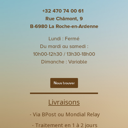
+32 470 74 00 61
Rue Châmont, 9
B-6980 La Roche-en-Ardenne
Lundi : Fermé
Du mardi au samedi :
10h00-12h30 / 13h30-18h00
Dimanche : Variable
Nous trouver
Livraisons
- Via BPost ou Mondial Relay
- Traitement en 1 à 2 jours