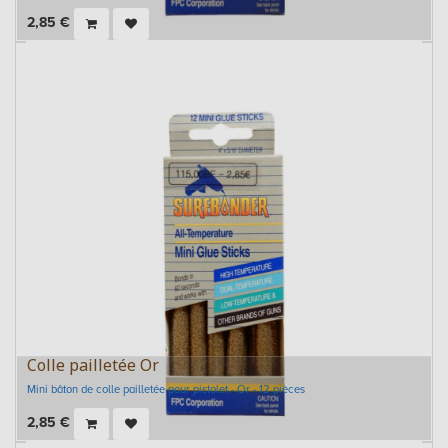
2,85
€
Colle pailletée Or
Mini bâton de colle pailletée pour pistolet - Or - 12 pièces
2,85
€