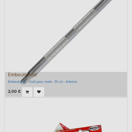
Emboutissoir
Emboutissoir - Outil pour rivets - 10 cm - Artemio
2,00
€