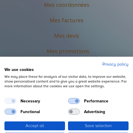
Mes coordonnées
Mes factures
Mes devis
M
es promotions
Privacy policy
We use cookies
We may place these for analysis of our visitor data, to improve our website,
show personalised content and to give you a great website experience. For
more information about the cookies we use open the settings.
Necessary
Performance
Mentions légales
Functional
Advertising
Accept all
Save selection
Copyright ©
L'Espace du Petit Futé