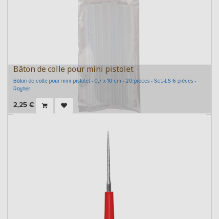
Bâton de colle pour mini pistolet
Bâton de colle pour mini pistolet - 0,7 x 10 cm - 20 pièces - Sct.-LS 6 pièces -
Rayher
2,25
€