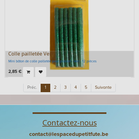
Colle pailletée Vert
Mini bâton de colle pailletée pour pistolet - Vert - 12 pièces
2,85
€
Préc.
1
2
3
4
5
Suivante
Contactez-nous
contact@lespacedupetitfute.be