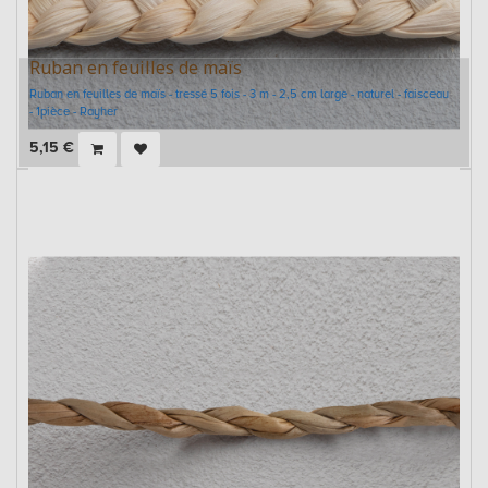
Ruban en feuilles de maïs
Ruban en feuilles de maïs - tressé 5 fois - 3 m - 2,5 cm large - naturel - faisceau
- 1pièce - Rayher
5,15
€