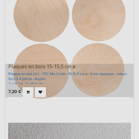
Plaques en bois 15-15,5 cm ø
Plaques en bois kit L - FSC Mix Credit - 15-15,5 cm ø - 4 mm épaisseur - nature -
Sct.LS 4 pièces - Rayher
2 x 15 cm, 2 x 15,5 cm
7,20
€