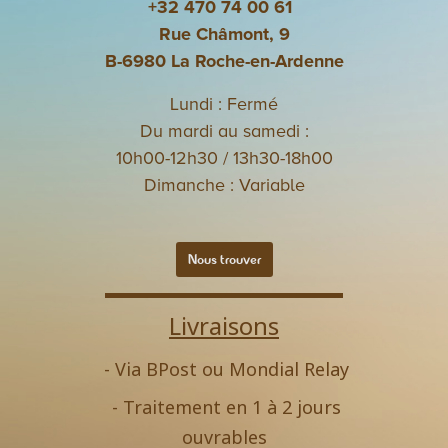
+32 470 74 00 61
Rue Châmont, 9
B-6980 La Roche-en-Ardenne
Lundi : Fermé
Du mardi au samedi :
10h00-12h30 / 13h30-18h00
Dimanche : Variable
Nous trouver
Livraisons
- Via BPost ou Mondial Relay
- Traitement en 1 à 2 jours
ouvrables