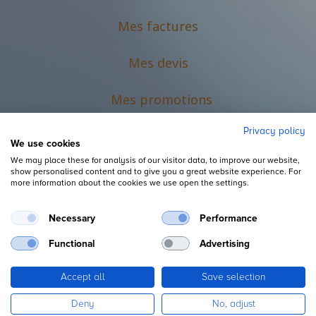
Mes factures
Mes devis
M
es promotions
Privacy policy
We use cookies
We may place these for analysis of our visitor data, to improve our website,
show personalised content and to give you a great website experience. For
more information about the cookies we use open the settings.
Necessary
Performance
Mentions légales
Functional
Advertising
Accept all
Save selection
Copyright ©
L'Espace du Petit Futé
Deny
No, adjust
Fourni par
, le n°1
Open Source eCommerce
.
Odoo