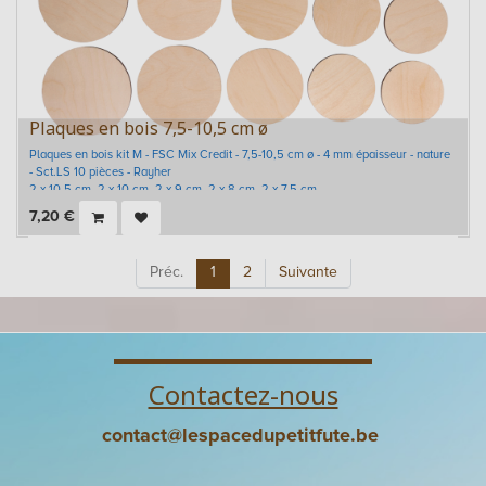
Plaques en bois 7,5-10,5 cm ø
Plaques en bois kit M - FSC Mix Credit - 7,5-10,5 cm ø - 4 mm épaisseur - nature
- Sct.LS 10 pièces - Rayher
2 x 10,5 cm, 2 x 10 cm, 2 x 9 cm, 2 x 8 cm, 2 x 7,5 cm
7,20
€
Préc.
1
2
Suivante
Contactez-nous
contact@lespacedupetitfute.be