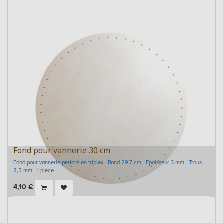
Fond pour vannerie 30 cm
Fond pour vannerie perforé en triplex - Rond 29,7 cm - Epaisseur 3 mm - Trous
2,5 mm - 1 pièce
4,10
€