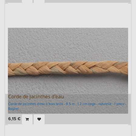
Corde de jacinthes d'eau
Corde de jacinthes d'eau à trois brins - 9,5 m - 1,2 cm large - naturelle - 1 pièce -
Rayher
6,15
€