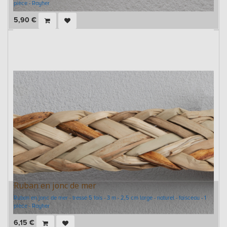
pièce - Rayher
5,90
€
Ruban en jonc de mer
Ruban en jonc de mer - tressé 5 fois - 3 m - 2,5 cm large - naturel - faisceau - 1
pièce - Rayher
6,15
€