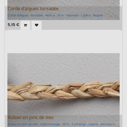
Corde d'algues torsadée
Corde d'algues - torsadée - 4mm ø - 10 m - naturelle - 1 pièce - Rayher
5,15
€
Ruban en jonc de mer
Ruban en jonc de mer - triple tressage - 10 m - 1 cm large - naturel - faisceau 1