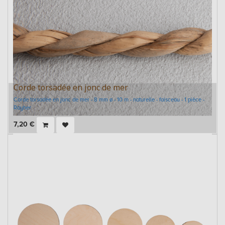
Corde torsadée en jonc de mer
Corde torsadée en jonc de mer - 8 mm ø - 10 m - naturelle - faisceau - 1 pièce -
Rayher
7,20
€