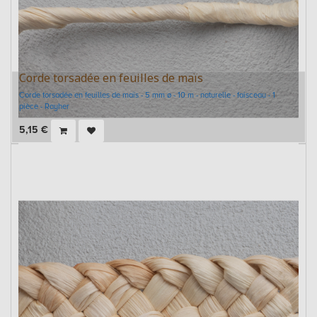
Corde torsadée en feuilles de maïs
Corde torsadée en feuilles de maïs - 5 mm ø - 10 m - naturelle - faisceau - 1
pièce - Rayher
5,15
€