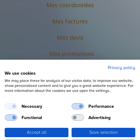
Mes coordonnées
Mes factures
Mes devis
M
es promotions
Privacy policy
We use cookies
We may place these for analysis of our visitor data, to improve our website,
show personalised content and to give you a great website experience. For
more information about the cookies we use open the settings.
Necessary
Performance
Mentions légales
Functional
Advertising
Accept all
Save selection
Copyright ©
L'Espace du Petit Futé