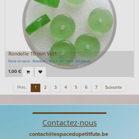
Rondelle 10 mm Vert
Perle en verre - Rondelle - 10 x 3 mm - Vert - 20 pièces
1,00
€
Préc.
1
2
3
4
5
6
7
Suivante
Contactez-nous
contact@lespacedupetitfute.be