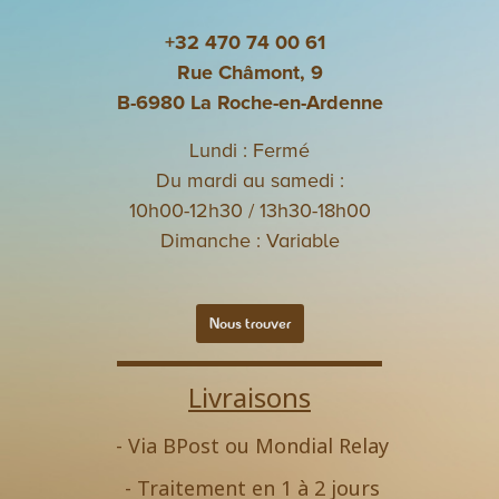
+32 470 74 00 61
Rue Châmont, 9
B-6980 La Roche-en-Ardenne
Lundi : Fermé
Du mardi au samedi :
10h00-12h30 / 13h30-18h00
Dimanche : Variable
Nous trouver
Livraisons
- Via BPost ou Mondial Relay
- Traitement en 1 à 2 jours