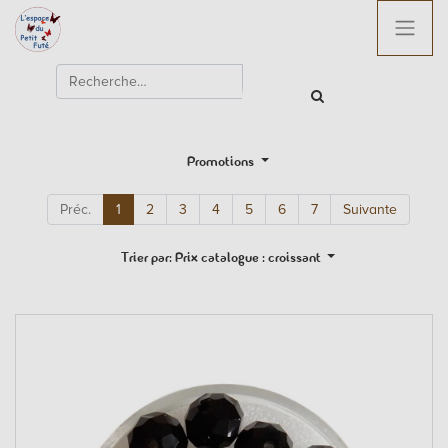
Promotions
Préc.
1
2
3
4
5
6
7
Suivante
Trier par: Prix catalogue : croissant