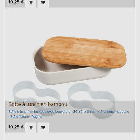
10,25
€
Boîte à lunch en bambou
Boîte à lunch en bambou avec couvercle - 20 x 11 x 6 cm - + 2 anneaux silicone
- Boîte 1pièce - Rayher
10,25
€