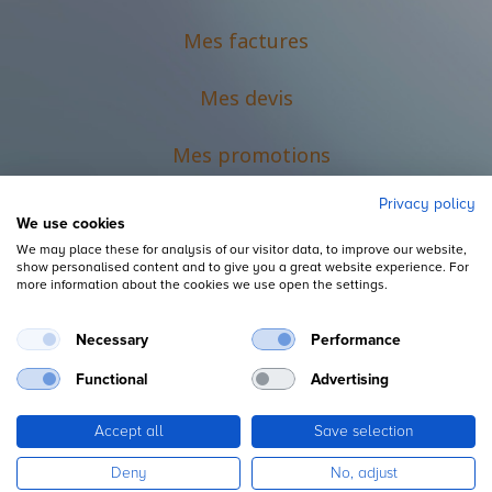
Mes factures
Mes devis
M
es promotions
Privacy policy
We use cookies
We may place these for analysis of our visitor data, to improve our website,
show personalised content and to give you a great website experience. For
more information about the cookies we use open the settings.
Necessary
Performance
Mentions légales
Functional
Advertising
Accept all
Save selection
Copyright ©
L'Espace du Petit Futé
Deny
No, adjust
Fourni par
, le n°1
Open Source eCommerce
.
Odoo