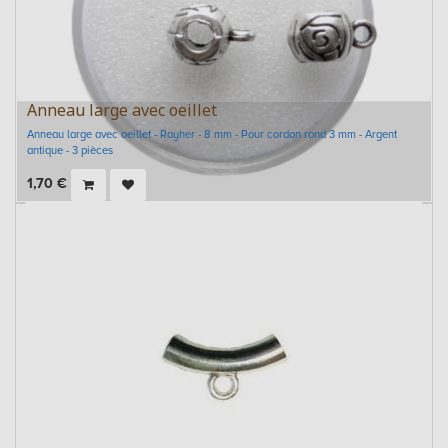
Anneau large avec oeillet
Anneau large avec oeillet - Rayher - 8 mm - Pour cordon rond 3 mm - Argent
antique - 3 pièces
1,70
€