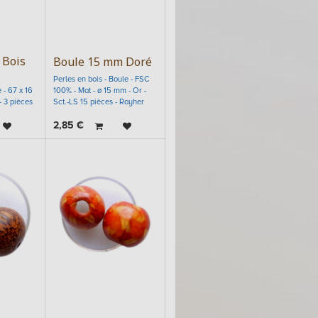
 Bois
Boule 15 mm Doré
Perles en bois - Boule - FSC
 - 67 x 16
100% - Mat - ø 15 mm - Or -
- 3 pièces
Sct.-LS 15 pièces - Rayher
2,85
€