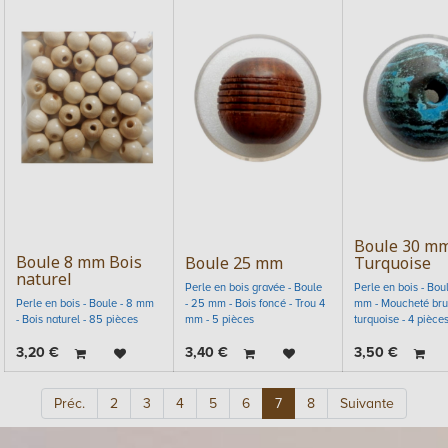
Boule 30 m
Boule 8 mm Bois
Boule 25 mm
Turquoise
naturel
Perle en bois gravée - Boule
Perle en bois - Bou
Perle en bois - Boule - 8 mm
- 25 mm - Bois foncé - Trou 4
mm - Moucheté bru
- Bois naturel - 85 pièces
mm - 5 pièces
turquoise - 4 pièce
3,20
€
3,40
€
3,50
€
Préc.
2
3
4
5
6
7
8
Suivante