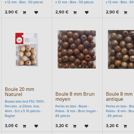
x 12 mm - Bois - 50 pièces
x 12 mm - Bois - 50 pièces
x 12 mm - Bois - 50
2,90
€
2,90
€
2,90
€
Boule 20 mm
Boule 8 mm Brun
Boule 8 mm
Naturel
moyen
antique
Boules bois brut FSC 100% -
Percées - ø 20mm, trou
Perles en bois - Boule -
Perles en bois - Bou
4mm - Sct.-LS 10 pièces -
Polies - 8 mm - Brun moyen -
Polies - 8 mm - Bru
Rayher
85 pièces
- 85 pièces
3,05
€
3,20
€
3,20
€