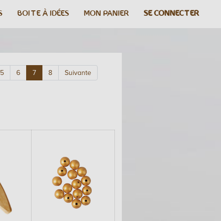
S
BOITE À IDÉES
MON PANIER
SE CONNECTER
5
6
7
8
Suivante