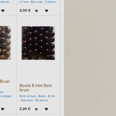
 pièces
x 7 mm - Bois clair - 7 pièces
3,00
€
 Brun
Boule 8 mm Bois
brun
le -
n antique
Perle en bois - Boule - 8 mm
- Bois brun - 85 pièces
3,20
€