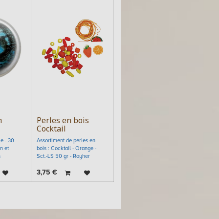
m
Perles en bois
Cocktail
le - 30
Assortiment de perles en
n et
bois : Cocktail - Orange -
s
Sct.-LS 50 gr - Rayher
3,75
€