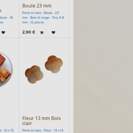
Boule 23 mm
m
Perle en bois - Boule - 23
Boule - 18
mm - Bois et rouge - Trou 6-8
ces
mm - 12 pièces
2,90
€
Fleur 13 mm Bois
clair
 - 12 x 12
Perle en bois - Fleur - 13 x 13