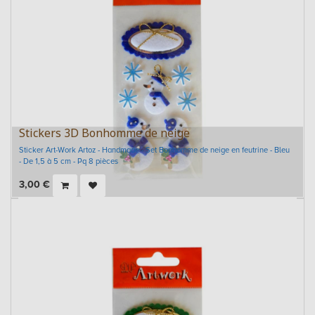
Stickers 3D Bonhomme de neige
Sticker Art-Work Artoz - Handmade - Set Bonhomme de neige en feutrine - Bleu
- De 1,5 à 5 cm - Pq 8 pièces
3,00
€