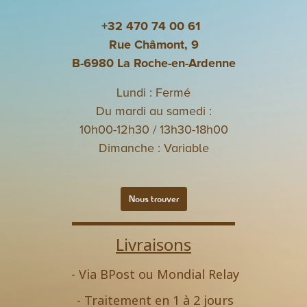
+32 470 74 00 61
Rue Châmont, 9
B-6980 La Roche-en-Ardenne
Lundi : Fermé
Du mardi au samedi :
10h00-12h30 / 13h30-18h00
Dimanche : Variable
Nous trouver
Livraisons
- Via BPost ou Mondial Relay
- Traitement en 1 à 2 jours