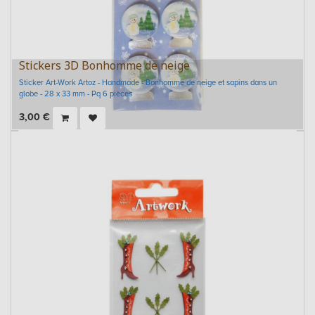
Stickers 3D Bonhomme de neige
Sticker Art-Work Artoz - Handmade - Bonhomme de neige et sapins dans un
globe - 28 x 33 mm - Pq 6 pièces
3,00
€