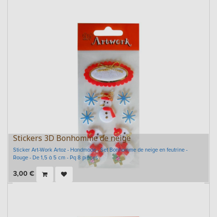
Stickers 3D Bonhomme de neige
Sticker Art-Work Artoz - Handmade - Set Bonhomme de neige en feutrine -
Rouge - De 1,5 à 5 cm - Pq 8 pièces
3,00
€