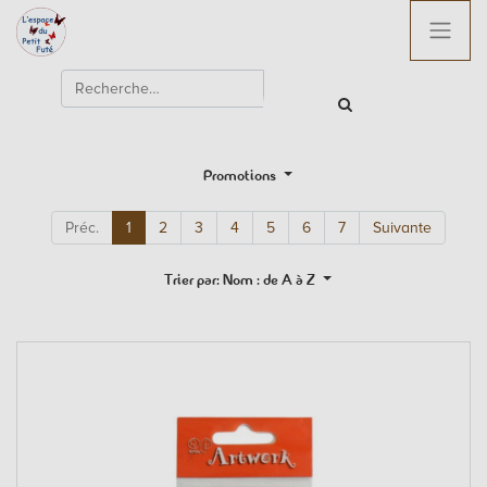
Promotions
Préc.
1
2
3
4
5
6
7
Suivante
Trier par: Nom : de A à Z