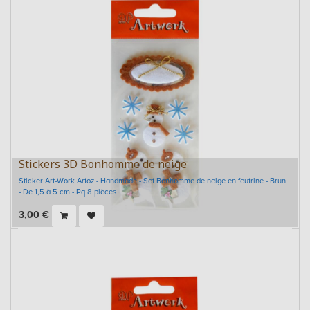
Stickers 3D Bonhomme de neige
Sticker Art-Work Artoz - Handmade - Set Bonhomme de neige en feutrine - Brun
- De 1,5 à 5 cm - Pq 8 pièces
3,00
€