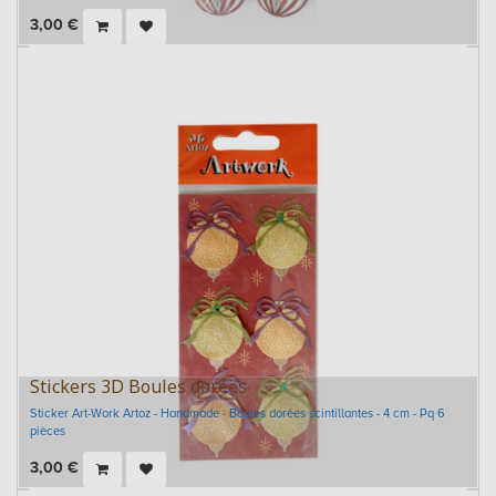
3,00
€
Stickers 3D Boules dorées
Sticker Art-Work Artoz - Handmade - Boules dorées scintillantes - 4 cm - Pq 6
pièces
3,00
€