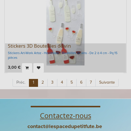
Stickers 3D Bouteilles de vin
Stickers Art-Work Artoz - Handmade - Bouteilles de vins - De 2 à 4 cm - Pq 15
pièces
3,00
€
Préc.
1
2
3
4
5
6
7
Suivante
Contactez-nous
contact@lespacedupetitfute.be