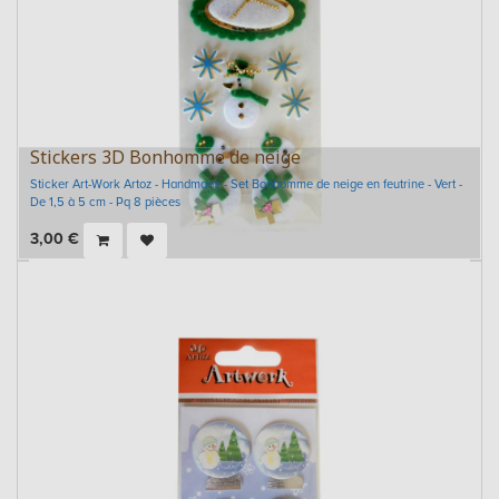
Stickers 3D Bonhomme de neige
Sticker Art-Work Artoz - Handmade - Set Bonhomme de neige en feutrine - Vert -
De 1,5 à 5 cm - Pq 8 pièces
3,00
€