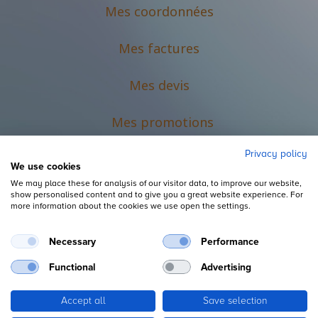
Mes coordonnées
Mes factures
Mes devis
M
es promotions
Privacy policy
We use cookies
We may place these for analysis of our visitor data, to improve our website,
show personalised content and to give you a great website experience. For
more information about the cookies we use open the settings.
Necessary
Performance
Mentions légales
Functional
Advertising
Accept all
Save selection
Copyright ©
L'Espace du Petit Futé