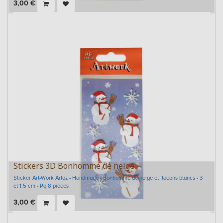
3,00
€
Stickers 3D Bonhomme de neige
Sticker Art-Work Artoz - Handmade - Bonhomme de neige et flocons blancs - 3
et 1,5 cm - Pq 8 pièces
3,00
€