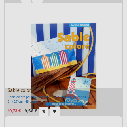
Sable coloré
Sable coloré pour tout décorer ... - Le Temps Apprivoisé/DMC
21 x 27 cm - 48 pages
10,73
€
9,66
€