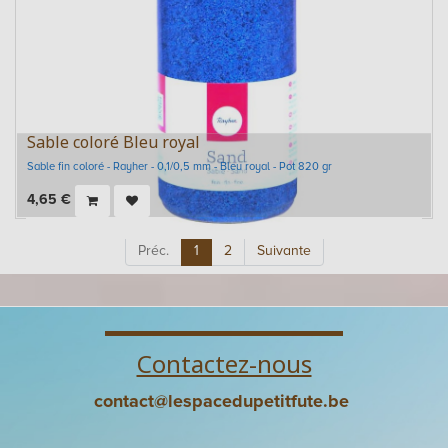
Sable coloré Bleu royal
Sable fin coloré - Rayher - 0,1/0,5 mm - Bleu royal - Pot 820 gr
4,65
€
Préc.
1
2
Suivante
Contactez-nous
contact@lespacedupetitfute.be