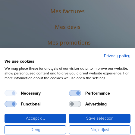
Mes factures
Mes devis
M
es promotions
Privacy policy
We use cookies
We may place these for analysis of our visitor data, to improve our website,
show personalised content and to give you a great website experience. For
more information about the cookies we use open the settings.
Necessary
Performance
Mentions légales
Functional
Advertising
Accept all
Save selection
Copyright ©
L'Espace du Petit Futé
Deny
No, adjust
Fourni par
, le n°1
Open Source eCommerce
.
Odoo