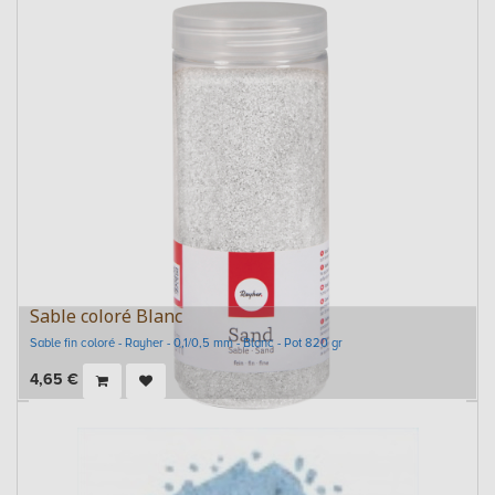
Sable coloré Blanc
Sable fin coloré - Rayher - 0,1/0,5 mm - Blanc - Pot 820 gr
4,65
€