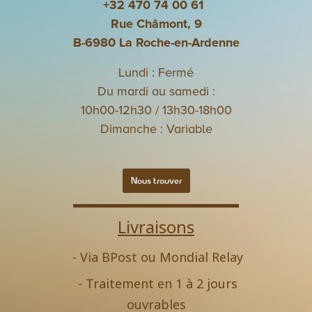
+32 470 74 00 61
Rue Châmont, 9
B-6980 La Roche-en-Ardenne
Lundi : Fermé
Du mardi au samedi :
10h00-12h30 / 13h30-18h00
Dimanche : Variable
Nous trouver
Livraisons
- Via BPost ou Mondial Relay
- Traitement en 1 à 2 jours
ouvrables