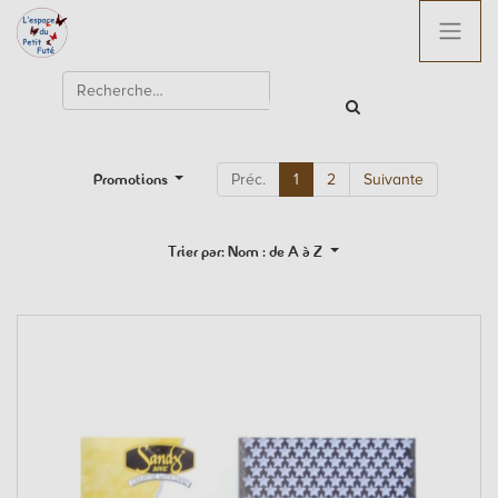
Promotions
Préc.
1
2
Suivante
Trier par: Nom : de A à Z