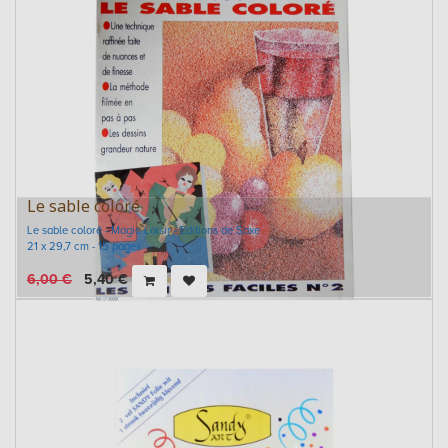
Le sable coloré
Le sable coloré - Magic Loisir - Editions de Saxe
21 x 29,7 cm - 15 pages
6,00
€
5,40
€