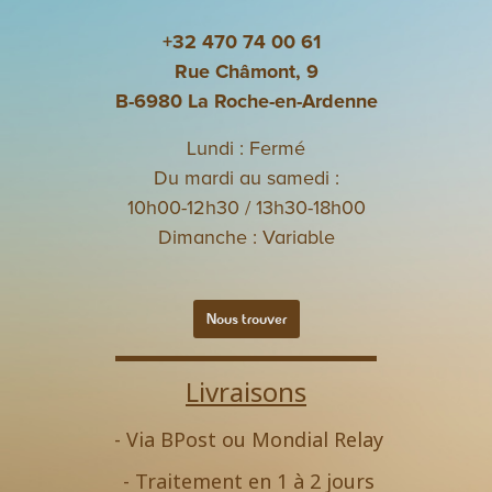
+32 470 74 00 61
Rue Châmont, 9
B-6980 La Roche-en-Ardenne
Lundi : Fermé
Du mardi au samedi :
10h00-12h30 / 13h30-18h00
Dimanche : Variable
Nous trouver
Livraisons
- Via BPost ou Mondial Relay
- Traitement en 1 à 2 jours