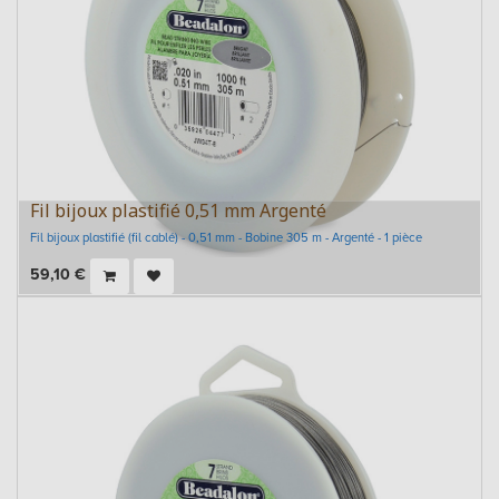
Fil bijoux plastifié 0,51 mm Argenté
Fil bijoux plastifié (fil cablé) - 0,51 mm - Bobine 305 m - Argenté - 1 pièce
59,10
€