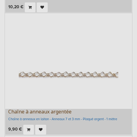
10,20
€
Chaîne à anneaux argentée
Chaîne à anneaux en laiton - Anneaux 7 et 3 mm - Plaqué argent - 1 mètre
9,90
€