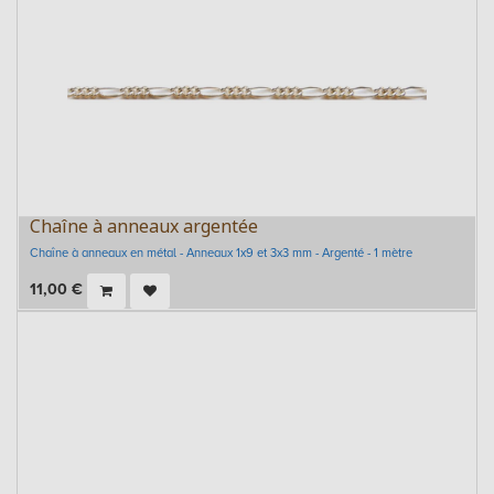
Chaîne à anneaux argentée
Chaîne à anneaux en métal - Anneaux 1x9 et 3x3 mm - Argenté - 1 mètre
11,00
€