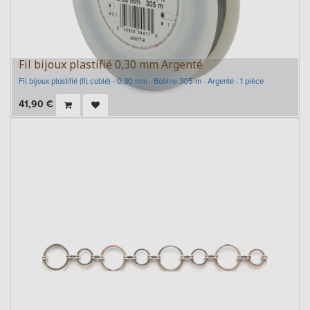
Fil bijoux plastifié 0,30 mm Argenté
Fil bijoux plastifié (fil cablé) - 0,30 mm - Bobine 305 m - Argenté - 1 pièce
41,90
€