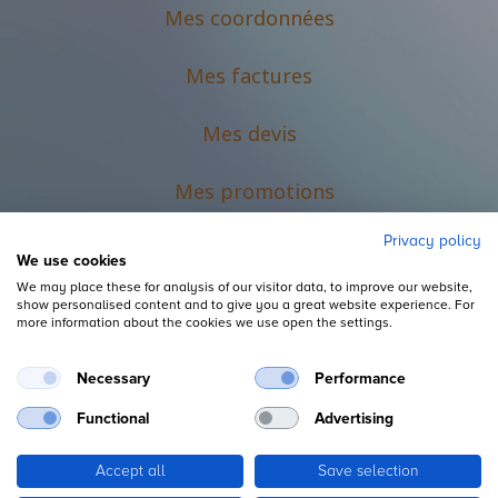
Mes coordonnées
Mes factures
Mes devis
M
es promotions
Privacy policy
We use cookies
We may place these for analysis of our visitor data, to improve our website,
show personalised content and to give you a great website experience. For
more information about the cookies we use open the settings.
Necessary
Performance
Mentions légales
Functional
Advertising
Accept all
Save selection
Copyright ©
L'Espace du Petit Futé