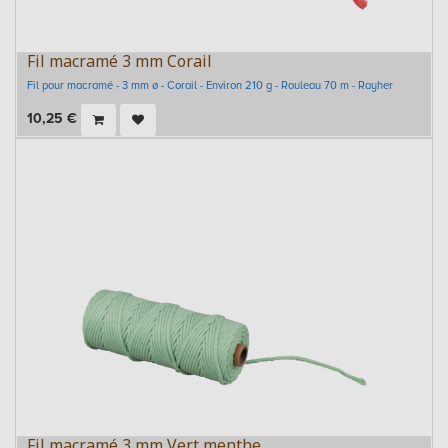
Fil macramé 3 mm Corail
Fil pour macramé - 3 mm ø - Corail - Environ 210 g - Rouleau 70 m - Rayher
10,25
€
Fil macramé 3 mm Vert menthe