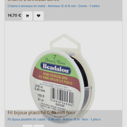
Chaîne à anneaux en métal - Anneaux 12 et 8 mm - Dorée - 1 mètre
14,70
€
Fil bijoux plastifié 0,46 mm Noir
Fil bijoux plastifié (fil cablé) - 0,46 mm - Bobine 31 m - Noir - 1 pièce