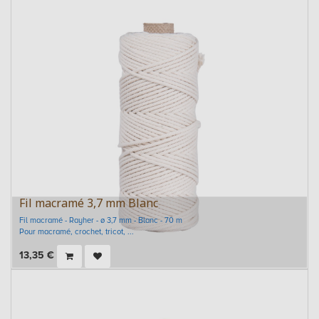
Fil macramé 3,7 mm Blanc
Fil macramé - Rayher - ø 3,7 mm - Blanc - 70 m
Pour macramé, crochet, tricot, ...
13,35
€