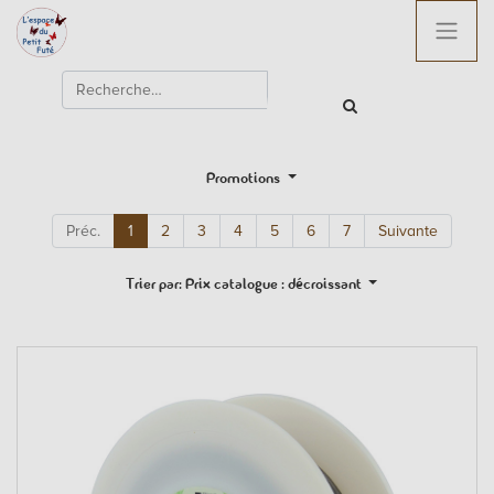
Promotions
Préc.
1
2
3
4
5
6
7
Suivante
Trier par: Prix catalogue : décroissant