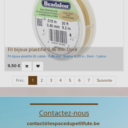
Fil bijoux plastifié 0,46 mm Doré
Fil bijoux plastifié (fil cablé) - 0,46 mm - Bobine 9,20 m - Doré - 1 pièce
9,50
€
Préc.
1
2
3
4
5
6
7
Suivante
Contactez-nous
contact@lespacedupetitfute.be