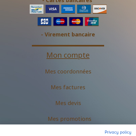
- Cartes bancaires
- Virement bancaire
Mon compte
Mes coordonnées
Mes factures
Mes devis
M
es promotions
Privacy policy