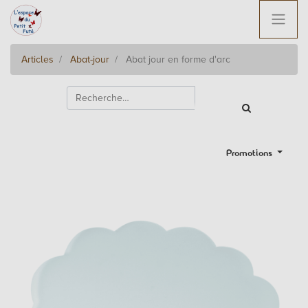
Articles
Abat-jour
Abat jour en forme d'arc
Promotions