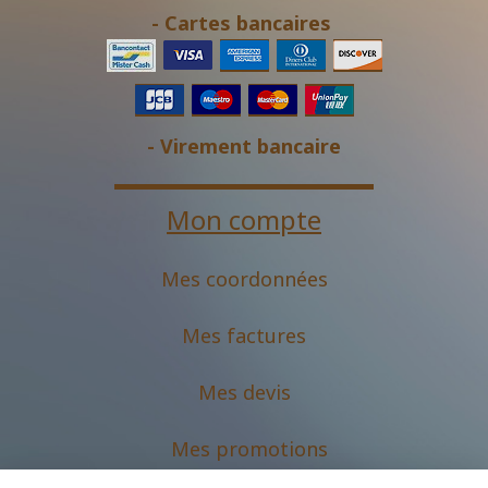
- Cartes bancaires
- Virement bancaire
Mon compte
Mes coordonnées
Mes factures
Mes devis
M
es promotions