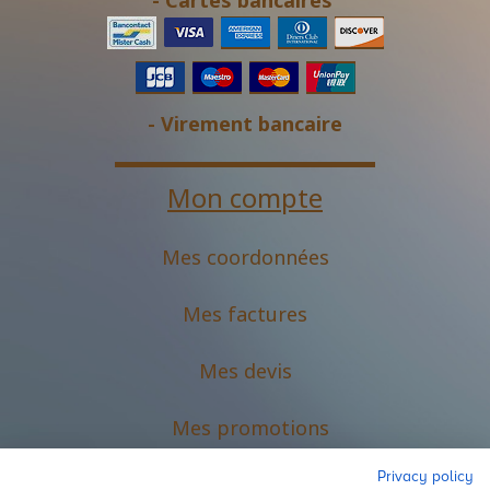
- Cartes bancaires
- Virement bancaire
Mon compte
Mes coordonnées
Mes factures
Mes devis
M
es promotions
Privacy policy