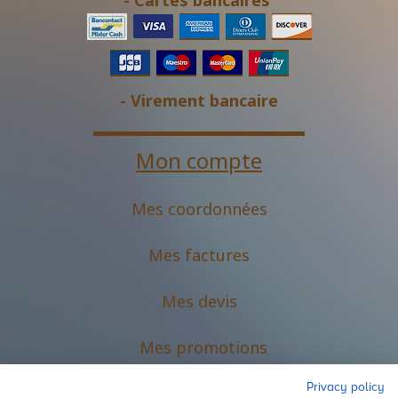
- Cartes bancaires
- Virement bancaire
Mon compte
Mes coordonnées
Mes factures
Mes devis
M
es promotions
Privacy policy