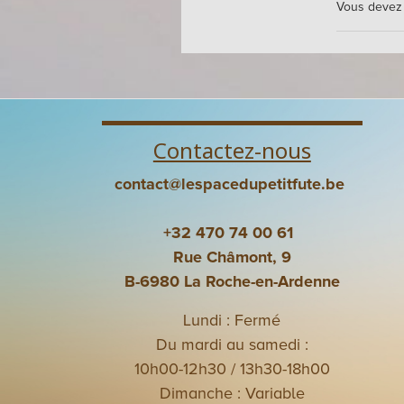
Vous devez
Contactez-nous
contact@lespacedupetitfute.be
+32 470 74 00 61
Rue Châmont, 9
B-6980 La Roche-en-Ardenne
Lundi : Fermé
Du mardi au samedi :
10h00-12h30 / 13h30-18h00
Dimanche : Variable