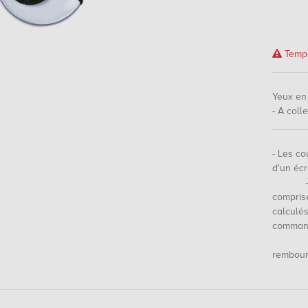
Tempo
Yeux en 
- A coll
- Les co
d'u
- Les 
compri
calculés
comma
- S
rembour