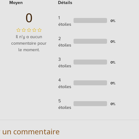
Moyen
Détails
0
1
0%
étoiles
Il n'y a aucun
2
0%
commentaire pour
étoiles
le moment.
3
0%
étoiles
4
0%
étoiles
5
0%
étoiles
r un commentaire