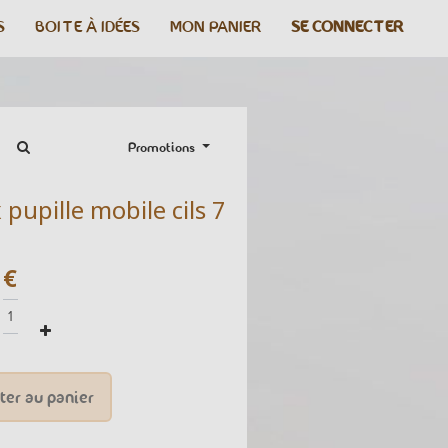
S
BOITE À IDÉES
MON PANIER
SE CONNECTER
Promotions
 pupille mobile cils 7
€
ter au panier